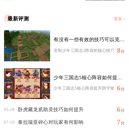
最新评测
更多>
有没有一些有效的技巧可以克制少年三国志2的阵容
8
克制少年三国志2阵容的核心技巧是抓阵营
分
少年三国志5核心阵容如何提高防守能力
6
少年三国志5核心阵容提升防守能力，核心
分
6
卧虎藏龙贰助灵技巧如何提升
05-28
分
7
泰拉瑞亚碎心对玩家有何影响
07-10
分