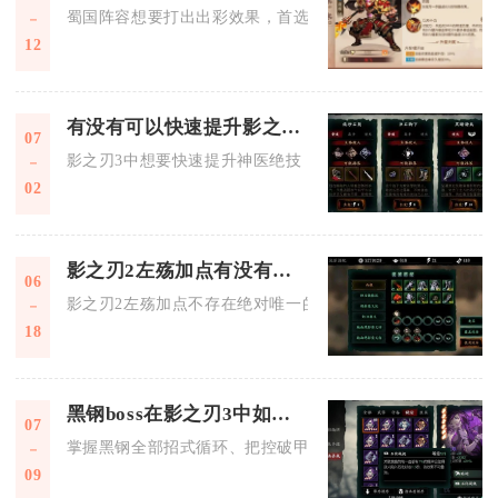
蜀国阵容想要打出出彩效果，首选蜀国霸主时装作为常驻穿戴，
12
有没有可以快速提升影之刃3神医绝技的秘籍
07
影之刃3中想要快速提升神医绝技，核心秘籍围绕绝技养成优先
02
影之刃2左殇加点有没有最优解
06
影之刃2左殇加点不存在绝对唯一的最优解，只有适配流派、玩
18
黑钢boss在影之刃3中如何过关
07
掌握黑钢全部招式循环、把控破甲输出窗口并搭配适配生存输出
09