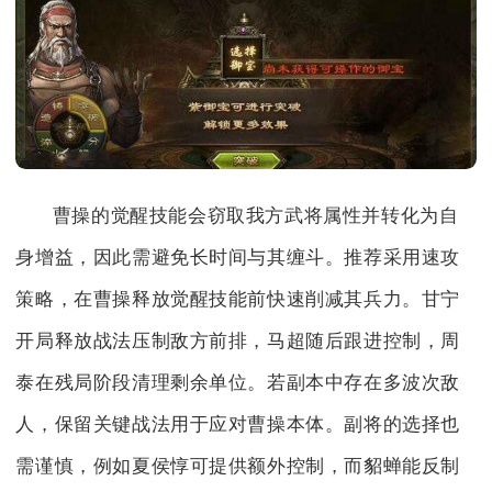
曹操的觉醒技能会窃取我方武将属性并转化为自
身增益，因此需避免长时间与其缠斗。推荐采用速攻
策略，在曹操释放觉醒技能前快速削减其兵力。甘宁
开局释放战法压制敌方前排，马超随后跟进控制，周
泰在残局阶段清理剩余单位。若副本中存在多波次敌
人，保留关键战法用于应对曹操本体。副将的选择也
需谨慎，例如夏侯惇可提供额外控制，而貂蝉能反制