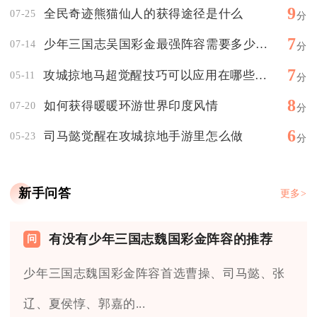
9
全民奇迹熊猫仙人的获得途径是什么
07-25
分
7
少年三国志吴国彩金最强阵容需要多少资源来培养
07-14
分
7
攻城掠地马超觉醒技巧可以应用在哪些游戏模式中
05-11
分
8
如何获得暖暖环游世界印度风情
07-20
分
6
司马懿觉醒在攻城掠地手游里怎么做
05-23
分
新手问答
更多>
有没有少年三国志魏国彩金阵容的推荐
少年三国志魏国彩金阵容首选曹操、司马懿、张
辽、夏侯惇、郭嘉的...