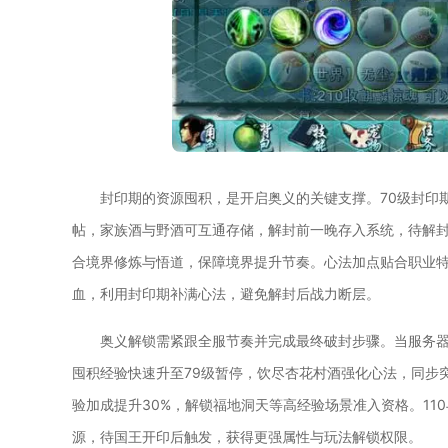
封印期的资源囤积，是开启奥义的关键支撑。70级封印
帖，家族酒与野酒可互通存储，解封前一晚存入系统，待解
合境界修炼与悟道，保障境界提升节奏。心法加点贴合职业
血，利用封印期补满心法，避免解封后战力断层。
奥义解锁需紧跟全服节奏并完成最终破封步骤。当服务
囤积经验快速升至79级暂停，饮尽杏花村酒强化心法，同步
验加成提升30%，解锁福地洞天等高经验场景准入资格。11
源，待国王开印后触发，获得更强属性与玩法解锁权限。