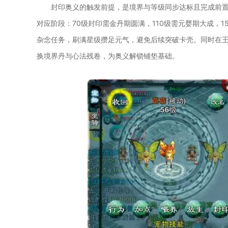
封印奥义的触发前提，是境界与等级同步达标且完成前置任
对应阶段：70级封印需金丹期圆满，110级需元婴期大成，
杂念任务，刷满星级攒足元气，避免后续突破卡壳。同时在
换境界丹与心法残卷，为奥义解锁铺垫基础。