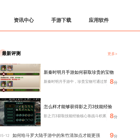
资讯中心
手游下载
应用软件
最新评测
更多>
新秦时明月手游如何获取珍贵的宝物
8
新秦时明月手游中，珍贵宝物可通过禁地寻宝、限时活动、VI
分
怎么样才能够获得影之刃3技能经验
8
影之刃3获取技能经验核心靠战斗积累、心法吞噬、副本奖励
分
9
如何给斗罗大陆手游中的朱竹清加点才能更强
05-12
分