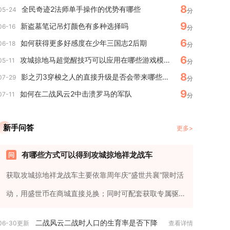
8
全民奇迹2法师单手操作的优势有哪些
05-24
分
9
新盗墓笔记吊灯颜色有多种选择吗
06-16
分
6
如何获得更多好感度在少年三国志2后期
06-18
分
6
攻城掠地马超觉醒技巧可以应用在哪些游戏模式中
05-11
分
8
影之刃3穿梭之人的直接升级是否会带来哪些好处
07-29
分
9
如何在二战风云2中击溃罗马的军队
07-11
分
新手问答
更多>
有哪些方式可以得到攻城掠地祥龙战车
获取攻城掠地祥龙战车主要依靠周年庆“盛世共襄”限时活
动，用盛世币在商城直接兑换；同时可配套获取专属驱
动与饰品，搭配武将与...
二战风云二战时人口的生育率是否下降
06-30更新
查看详情