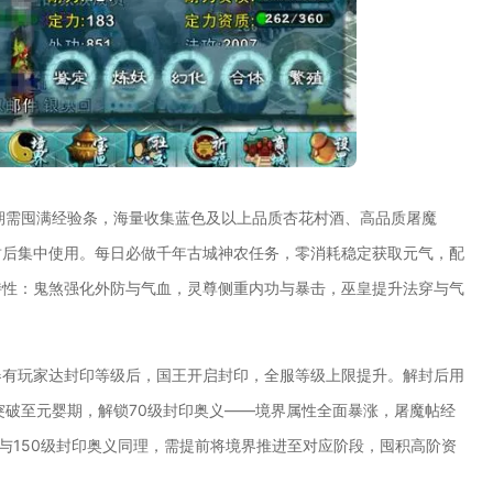
期需囤满经验条，海量收集蓝色及以上品质杏花村酒、高品质屠魔
封后集中使用。每日必做千年古城神农任务，零消耗稳定获取元气，配
特性：鬼煞强化外防与气血，灵尊侧重内功与暴击，巫皇提升法穿与气
器有玩家达封印等级后，国王开启封印，全服等级上限提升。解封后用
突破至元婴期，解锁70级封印奥义——境界属性全面暴涨，屠魔帖经
0与150级封印奥义同理，需提前将境界推进至对应阶段，囤积高阶资