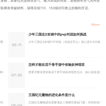
与宠物，装备优先选择加灵气、修为加成的词条，宠物携带灵气光环技
稀有突破材料，保障后续110、150级封印奥义的顺利开启。
More>
少年三国志2攻城中的pvp对战如何挑战
、天雷...
少年三国志2攻城PVP对战（决战定军山）核心是5v5分路对抗..
05-11
怎样才能在花千骨手游中体验妖神现世
店及限时...
想要完整深度体验花千骨手游妖神现世玩法，核心前提是做好战前
07-25
王国纪元魔物的进化条件是什么
、适用范...
王国纪元魔物进化需要满足三项硬性基础门槛：对应阶段等级上限
08-04