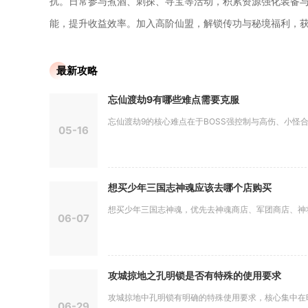
扰。日常参与煮酒、刺探、寻宝等活动，积累资源强化装备
能，提升收益效率。加入高阶仙盟，解锁传功与秘境福利，获取
最新攻略
忘仙渡劫9有哪些难点需要克服
忘仙渡劫9的核心难点在于BOSS强控制与高伤、小怪合围
05-16
想买少年三国志神魂应该去哪个店购买
想买少年三国志神魂，优先去神魂商店、军团商店、神将商
06-07
攻城掠地之孔明锁是否有特殊的使用要求
攻城掠地中孔明锁有明确的特殊使用要求，核心集中在时效
06-29