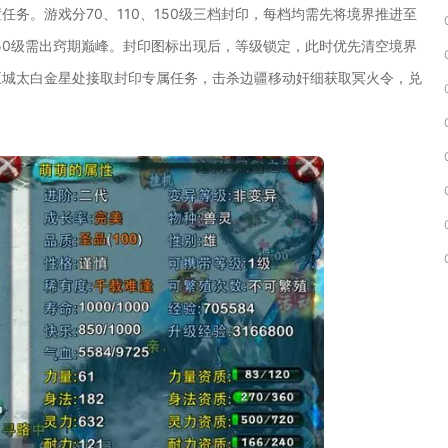
务。游戏分70、110、150级三档封印，每档均需先将境界推进至
150级需出窍期巅峰。封印图标出现后，等级锁定，此时优先清空境界
王城太白金星处接取封印专属任务，击杀边疆移动奸细获取冥火令，兑