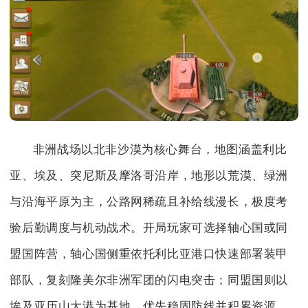
非洲战场以北非沙漠为核心舞台，地图涵盖利比
亚、埃及、突尼斯及摩洛哥沿岸，地形以荒漠、绿洲
与沿海平原为主，公路网稀疏且补给线漫长，极度考
验后勤调度与机动战术。开局玩家可选择轴心国或同
盟国阵营，轴心国侧重依托利比亚港口快速部署装甲
部队，复刻隆美尔非洲军团的闪电突击；同盟国则以
埃及亚历山大港为基地，优先稳固防线并积累资源，