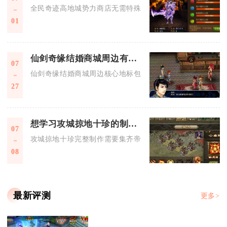
全民奇迹高地城势力商店无需特殊交通工具，角色可通过势力界
01
仙剑奇缘结婚商城周边有什么地标建筑
07
仙剑奇缘结婚商城周边核心地标包含月老祠、三生许愿池、喜宴
27
想学习攻城掠地十珍的制作过程
07
攻城掠地十珍完整制作需要集齐帝王权杖全套九组部件碎片，依
08
最新评测
更多>