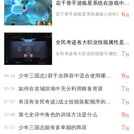
花千骨手游炼星系统在游戏中的作用是什么
6
花千骨手游炼星系统最核心的作用是为角色
分
全民奇迹各大职业技能属性是否可以自由搭配
7
全民奇迹各大职业的技能与属性并非完全自
分
9
少年三国志2群于吉阵容中适合使用哪些主将技能
06-24
分
7
如何在攻城掠地中充分利用粮食资源
05-30
分
7
有没有全民奇迹2战士技能装配顺序的指导
07-07
分
9
第七史诗中角色的训练方法是什么
07-08
分
7
少年三国志能有多卑鄙的阵容
07-15
分