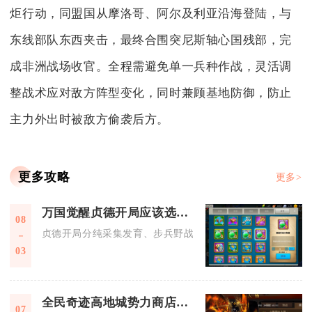
炬行动，同盟国从摩洛哥、阿尔及利亚沿海登陆，与
东线部队东西夹击，最终合围突尼斯轴心国残部，完
成非洲战场收官。全程需避免单一兵种作战，灵活调
整战术应对敌方阵型变化，同时兼顾基地防御，防止
主力外出时被敌方偷袭后方。
更多攻略
更多>
万国觉醒贞德开局应该选哪个武将
08
贞德开局分纯采集发育、步兵野战开荒两条路线，平民零氪开荒
03
全民奇迹高地城势力商店需要什么交通工具
07