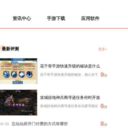
资讯中心
手游下载
应用软件
最新评测
更多>
花千骨手游快速升级的秘诀是什么
9
花千骨手游快速升级的秘诀，核心在于优先推进主线任务、高
分
攻城掠地神兵阁寻迹任务何时开放
6
攻城掠地神兵阁寻迹任务在玩家等级达到150级并解锁神兵阁
分
8
忘仙仙府开门付费的方式有哪些
06-29
分