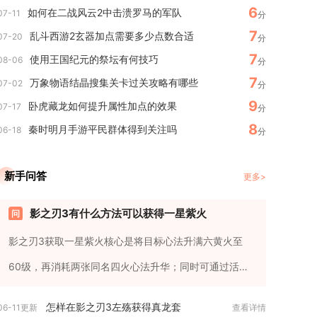
6
如何在二战风云2中击溃罗马的军队
07-11
分
7
乱斗西游2玄器加点需要多少点数合适
07-20
分
7
使用王国纪元的祭坛有何技巧
08-06
分
7
万象物语结晶搜集关卡过关攻略有哪些
07-02
分
9
卧虎藏龙如何提升属性加点的效果
07-17
分
8
秦时明月手游平民群体得到关注吗
06-18
分
新手问答
更多>
影之刃3有什么方法可以获得一星紫火
影之刃3获取一星紫火核心是将目标心法升满六黄火至
60级，再消耗两张同名四火心法升华；同时可通过活
动、副本、召唤与残页合成...
怎样在影之刃3左殇获得真龙套
06-11更新
查看详情