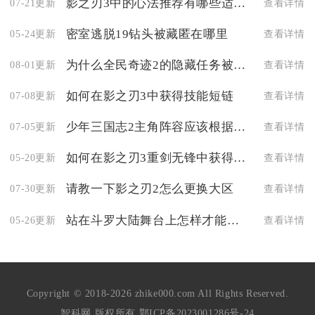
影之刃3中的心法推荐有哪些适合辅助职业使用
07-21更新
查看详情
密室逃脱19钻头被藏匿在哪里
05-24更新
查看详情
为什么全民奇迹2的隐藏任务被称为仁慈的心
08-01更新
查看详情
如何在影之刃3中获得技能短链
07-08更新
查看详情
少年三国志2主角阵容应该根据什么标准来挑选
07-05更新
查看详情
如何在影之刃3重剑无锋中获得更好的装备
05-20更新
查看详情
请教一下影之刃2怎么更换大区
07-30更新
查看详情
站在斗罗大陆舞台上怎样才能脱颖而出
05-26更新
查看详情
Copyright © 2018-2026 zhike000.com All Rights Reserved.
智科网 版权所有
鄂ICP备2023001286号-24