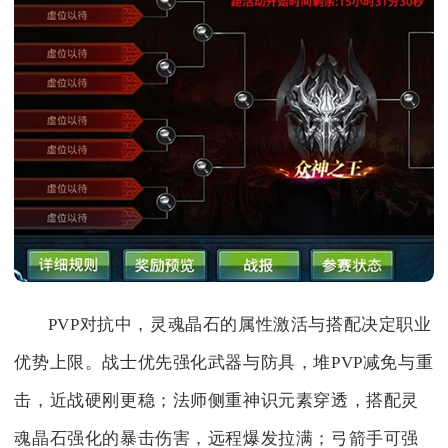
PVP对抗中，灵魂晶石的属性激活与搭配决定职业
优势上限。战士优先强化武器与防具，堆PVP减免与重
击，近战硬刚更稳；法师侧重神识元素穿透，搭配灵
魂晶石强化的暴击伤害，远程爆发拉满；弓箭手可强