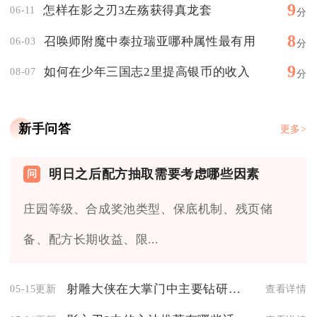
9
怎样在影之刃3左殇获得真龙套
06-11
分
8
召唤师附魔中泰拉瑞亚哪种属性最有用
06-03
分
9
如何在少年三国志2里提高银币的收入
08-07
分
新手问答
更多>
明日之后配方抽取需要考虑哪些因素
庄园等级、合成奖池类型、保底机制、残页储
备、配方长期收益、限...
射雕大侠在大掌门中主要钻研什么技术
05-15更新
查看详情