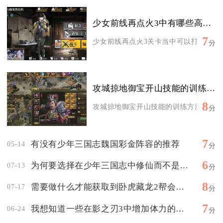
少女前线再点火3中有哪些高级装备可以获取
7
少女前线再点火3关卡当中可以打捞到高速
分
攻城掠地御宝开山技能的训练方法有哪些
8
攻城掠地御宝开山技能的训练方法核心是资
分
7
有没有少年三国志魏国彩金阵容的推荐
05-14
分
6
为何要选择在少年三国志中修仙而不是其他
07-13
分
8
需要做什么才能获取到卧虎藏龙2帮会资金
07-17
分
7
我想知道一些在影之刃3中增加体力的技巧
06-24
分