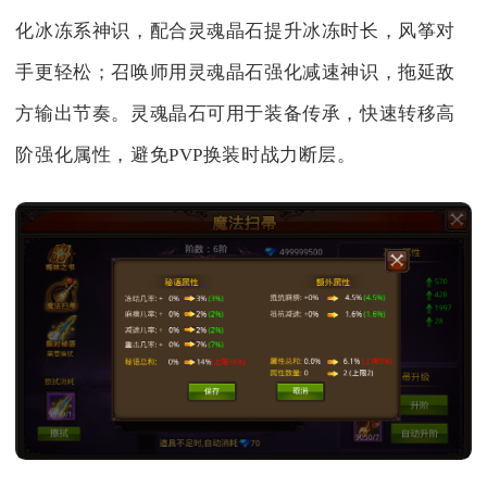
化冰冻系神识，配合灵魂晶石提升冰冻时长，风筝对
手更轻松；召唤师用灵魂晶石强化减速神识，拖延敌
方输出节奏。灵魂晶石可用于装备传承，快速转移高
阶强化属性，避免PVP换装时战力断层。