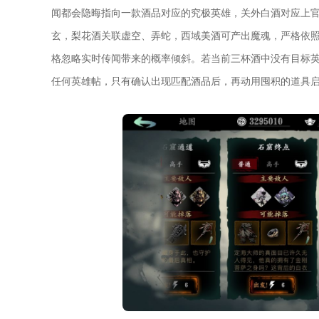
闻都会隐晦指向一款酒品对应的究极英雄，关外白酒对应上
玄，梨花酒关联虚空、弄蛇，西域美酒可产出魔魂，严格依
格忽略实时传闻带来的概率倾斜。若当前三杯酒中没有目标
任何英雄帖，只有确认出现匹配酒品后，再动用囤积的道具