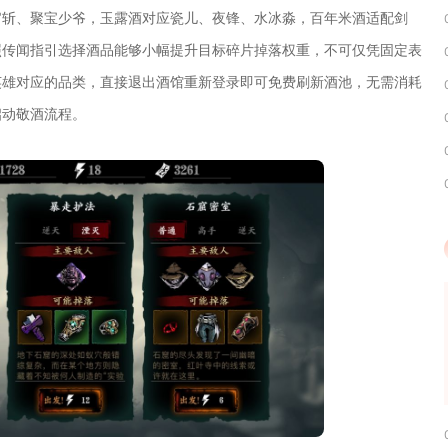
官斩、聚宝少爷，玉露酒对应瓷儿、夜锋、水冰淼，百年米酒适配剑
照传闻指引选择酒品能够小幅提升目标碎片掉落权重，不可仅凭固定表
英雄对应的品类，直接退出酒馆重新登录即可免费刷新酒池，无需消耗
启动敬酒流程。