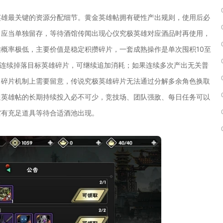
英雄最关键的资源分配细节。黄金英雄帖拥有硬性产出规则，使用后必
，应当单独留存，等待酒馆传闻出现心仪究极英雄对应酒品时再使用，
概率极低，主要价值是稳定积攒碎片，一套成熟操作是单次囤积10至
酒连续掉落目标英雄碎片，可继续追加消耗；如果连续多次产出无关普
。碎片机制上需要留意，传说究极英雄碎片无法通过分解多余角色换取
通英雄帖的长期持续投入必不可少，竞技场、团队强敌、每日任务可以
馆有充足道具等待合适酒池出现。