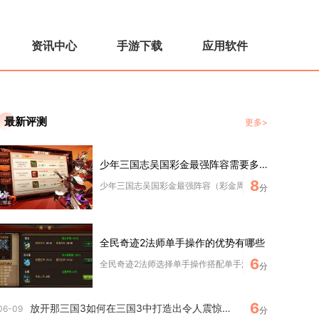
资讯中心
手游下载
应用软件
最新评测
更多>
少年三国志吴国彩金最强阵容需要多少资源来培养
8
少年三国志吴国彩金最强阵容（彩金周瑜+彩金甘宁+彩金陆逊
分
全民奇迹2法师单手操作的优势有哪些
6
全民奇迹2法师选择单手操作搭配单手法杖与盾牌，核心优势
分
6
放开那三国3如何在三国3中打造出令人震惊的魏国阵容
06-09
分