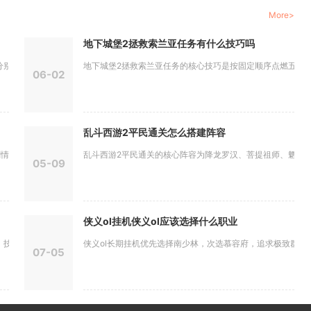
More>
地下城堡2拯救索兰亚任务有什么技巧吗
是限时登...
地下城堡2拯救索兰亚任务的核心技巧是按固定顺序点燃五大据点
06-02
乱斗西游2平民通关怎么搭建阵容
任务、境...
乱斗西游2平民通关的核心阵容为降龙罗汉、菩提祖师、魍魉，这
05-09
侠义ol挂机侠义ol应该选择什么职业
能链、词...
侠义ol长期挂机优先选择南少林，次选慕容府，追求极致群怪效率
07-05