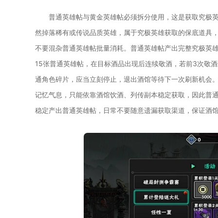
普通英雄帖与黄金英雄帖必须拆分使用，这是获取究极
然掉落稀有或传说品质英雄，属于究极英雄获取的保底道具
不要混杂普通英雄帖批量消耗。普通英雄帖产出完整究极英雄
15张普通英雄帖，在目标酒品出现后连续敬酒，若前3次敬
通角色碎片，应当立刻停止，退出酒馆等待下一次刷新机会
记忆气息，只能依靠酒馆饮酒、列传副本稳定获取，因此普
稳定产出普通英雄帖，日常不要随意遗漏获取渠道，保证酒