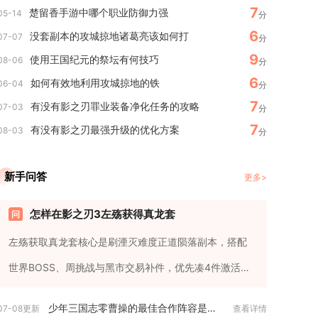
7
楚留香手游中哪个职业防御力强
05-14
分
6
没套副本的攻城掠地诸葛亮该如何打
07-07
分
9
使用王国纪元的祭坛有何技巧
08-06
分
6
如何有效地利用攻城掠地的铁
06-04
分
7
有没有影之刃罪业装备净化任务的攻略
07-03
分
7
有没有影之刃最强升级的优化方案
08-03
分
新手问答
更多>
怎样在影之刃3左殇获得真龙套
左殇获取真龙套核心是刷湮灭难度正道陨落副本，搭配
世界BOSS、周挑战与黑市交易补件，优先凑4件激活副
心法槽，再逐步凑6件...
少年三国志零曹操的最佳合作阵容是什么
07-08更新
查看详情