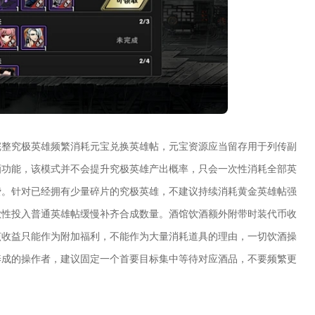
完整究极英雄频繁消耗元宝兑换英雄帖，元宝资源应当留存用于列传副
酒功能，该模式并不会提升究极英雄产出概率，只会一次性消耗全部英
费。针对已经拥有少量碎片的究极英雄，不建议持续消耗黄金英雄帖强
歇性投入普通英雄帖缓慢补齐合成数量。酒馆饮酒额外附带时装代币收
该收益只能作为附加福利，不能作为大量消耗道具的理由，一切饮酒操
养成的操作者，建议固定一个首要目标集中等待对应酒品，不要频繁更