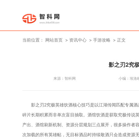
当前位置：
网站首页
资讯中心
手游攻略
正文
影之刃2究
来源：
智科网
小编：
埃洛
影之刃2究极英雄饮酒核心技巧是以江湖传闻匹配专属酒
碎片长期积累而非单次盲目抽取。酒馆饮酒是获取究极传说
产出、酒馆刷新机制、资源分层规划三点展开，很多操作者
次加载的所有英雄帖，无目标酒品时持续敬酒只会造成资源