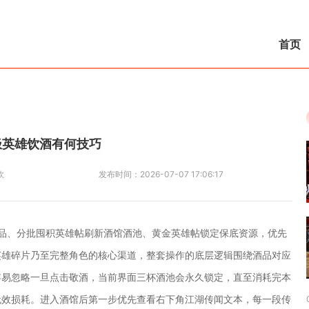
首页
极英雄饮酒有何技巧
欧
发布时间：
2026-07-07 17:06:17
品、分批囤积英雄帖刷新酒馆酒池、黄金英雄帖锁定保底资源，优先
英雄碎片乃至完整角色的核心渠道，整套操作的底层逻辑围绕酒品对应
容易忽略一旦点击敬酒，当前界面三杯酒池会永久锁定，直至消耗完本
无效损耗。进入酒馆后第一步优先查看右下角江湖传闻文本，每一段传