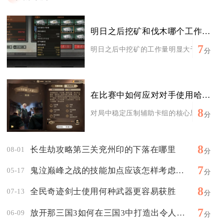
明日之后挖矿和伐木哪个工作量更大
7
明日之后中挖矿的工作量明显大于伐木，无
分
在比赛中如何应对对手使用哈利波特魔法觉醒辅助卡组
8
对局中稳定压制辅助卡组的核心思路是切断
分
8
长生劫攻略第三关兖州印的下落在哪里
08-01
分
7
鬼泣巅峰之战的技能加点应该怎样考虑角色特点
05-17
分
8
全民奇迹剑士使用何种武器更容易获胜
07-13
分
7
放开那三国3如何在三国3中打造出令人震惊的魏国阵容
06-09
分