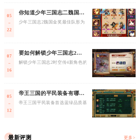
你知道少年三国志二魏国金奖布阵的最佳队形吗
05
少年三国志2魏国金奖最佳队形为：一号位郭嘉、二号位曹操、
22
要如何解锁少年三国志2时空传4的新角色
07
解锁少年三国志2时空传4新角色的完整流程为完美通关冲霄紫气
16
帝王三国的平民装备有哪些选择
05
帝王三国平民装备首选蓝绿品质基础装、过渡用紫色散装与核心
12
最新评测
更多>