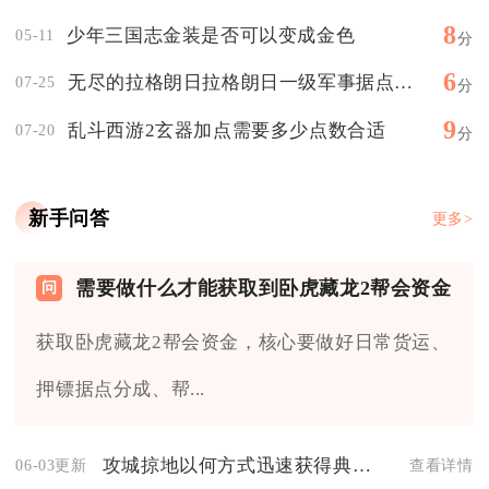
8
少年三国志金装是否可以变成金色
05-11
分
6
无尽的拉格朗日拉格朗日一级军事据点的阵容有何特点
07-25
分
9
乱斗西游2玄器加点需要多少点数合适
07-20
分
新手问答
更多>
需要做什么才能获取到卧虎藏龙2帮会资金
获取卧虎藏龙2帮会资金，核心要做好日常货运、
押镖据点分成、帮...
攻城掠地以何方式迅速获得典韦抢占城区
06-03更新
查看详情