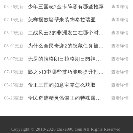
少年三国志2金卡阵容有哪些推荐
05-26更新
查看详情
怎样摆放墙壁来装饰泰拉瑞亚
07-15更新
查看详情
二战风云2的非洲发生在哪个时间段
05-29更新
查看详情
为什么全民奇迹2的隐藏任务被称为仁慈的心
08-01更新
查看详情
无尽的拉格朗日拉格朗日阋神星装甲型的枪口威力如何
05-07更新
查看详情
影之刃3中哪些技巧能够提升打桩伤害
07-16更新
查看详情
帝王三国的如意宝箱怎么获取
05-25更新
查看详情
全民奇迹精灵骷髅王的特殊属性是什么
06-26更新
查看详情
Copyright © 2018-2026 zhike000.com All Rights Reserved.