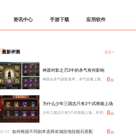
资讯中心
手游下载
应用软件
最新评测
更多>
神器对影之刃2中的杀气有何影响
6
神器从杀气获取速率、杀气容量上限、杀气消耗减免、满杀气
分
为什么少年三国志只有2个武将能上场
8
少年三国志只有2个武将能上场，并非游戏强制限制，而是玩
分
6
如何根据不同副本选择攻城掠地技能石搭配
05-21
分