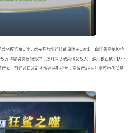
风致搭配强攻C时，优先释放增益技能保障主C输出；白沉香需把控拉
据敌方阵容切换技能形态，应对高防或高爆发敌人；赵无极在破甲队中
难度低，可通过日常副本快速获取碎片，高练度SR在前期可替代低星