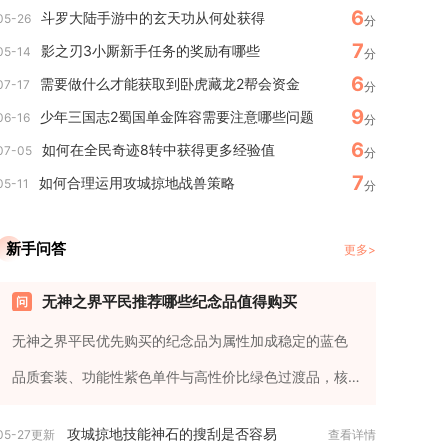
6
斗罗大陆手游中的玄天功从何处获得
05-26
分
7
影之刃3小厮新手任务的奖励有哪些
05-14
分
6
需要做什么才能获取到卧虎藏龙2帮会资金
07-17
分
9
少年三国志2蜀国单金阵容需要注意哪些问题
06-16
分
6
如何在全民奇迹8转中获得更多经验值
07-05
分
7
如何合理运用攻城掠地战兽策略
05-11
分
新手问答
更多>
无神之界平民推荐哪些纪念品值得购买
无神之界平民优先购买的纪念品为属性加成稳定的蓝色
品质套装、功能性紫色单件与高性价比绿色过渡品，核
心推荐坚铁徽章、生命护符...
攻城掠地技能神石的搜刮是否容易
05-27更新
查看详情