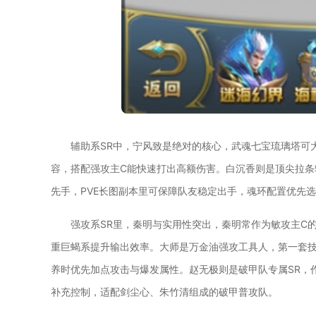
辅助系SR中，宁风致是绝对的核心，武魂七宝琉璃塔可
容，搭配强攻主C能快速打出高额伤害。白沉香则是顶尖拉条
先手，PVE长图副本里可保障队友稳定出手，魂环配置优先
强攻系SR里，秦明与实用性突出，秦明常作为敏攻主C
重巨蝎系提升输出效率。大师是万金油强攻工具人，第一套
养时优先加点攻击与爆发属性。赵无极则是破甲队专属SR，
补充控制，适配剑尘心、朱竹清组成的破甲普攻队。