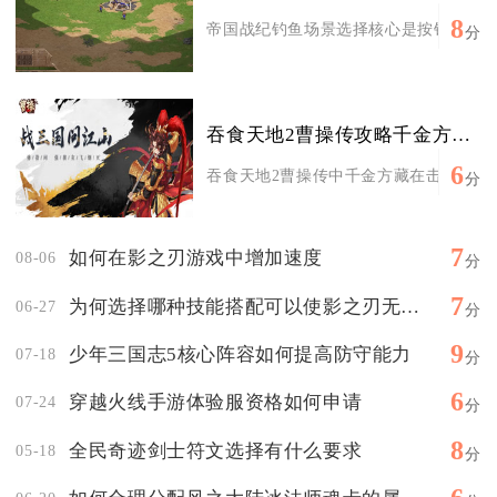
8
帝国战纪钓鱼场景选择核心是按钓竿等级、
分
吞食天地2曹操传攻略千金方藏在什么地方
6
吞食天地2曹操传中千金方藏在击败马腾后
分
7
如何在影之刃游戏中增加速度
08-06
分
7
为何选择哪种技能搭配可以使影之刃无锋更强大
06-27
分
9
少年三国志5核心阵容如何提高防守能力
07-18
分
6
穿越火线手游体验服资格如何申请
07-24
分
8
全民奇迹剑士符文选择有什么要求
05-18
分