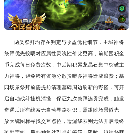
两类祭拜均存在判定与收益优化细节，主城神将
祭拜优先投喂对应属性灵魄性价比更高，前期囤积金
币完成每日免费次数，中后期积累龙晶石集中突破主
力神将，避免稀有资源分散投喂多神将造成浪费；墓
园场景祭拜前需提前清理墓碑周边刷新的野怪，可开
启自动战斗挂机清怪，保证九次祭拜连贯完成，触发
奇遇后所有线索无自动寻路标识，需跟随场景微光、
放大镜图标寻找交互点位，遗漏线索则无法开启最终
奖励宝箱。另外神将达到当前等级上限时，继续祭拜