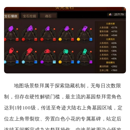
地图场景祭拜属于探索隐藏机制，无每日次数限
制，但存在硬性解锁门槛，最主流的墓园祭拜需角色
达到1转100级，传送至奇迹大陆右上角墓园区域，定
位左上角带裂纹、旁置白色小花的专属墓碑，站定后
连续不间断完成九次祭拜操作，中途若被周边小怪攻