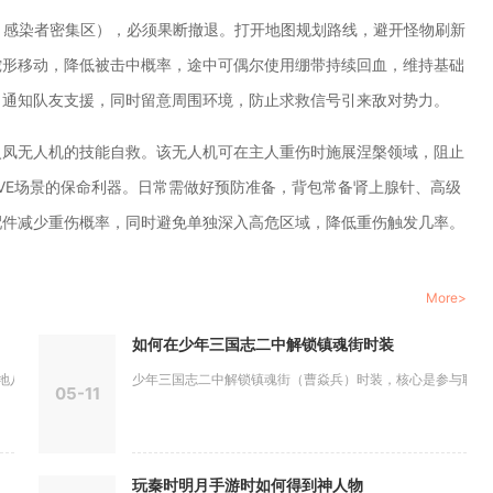
、感染者密集区），必须果断撤退。打开地图规划路线，避开怪物刷新
蛇形移动，降低被击中概率，途中可偶尔使用绷带持续回血，维持基础
，通知队友支援，同时留意周围环境，防止求救信号引来敌对势力。
火凤无人机的技能自救。该无人机可在主人重伤时施展涅槃领域，阻止
PVE场景的保命利器。日常需做好预防准备，背包常备肾上腺针、高级
配件减少重伤概率，同时避免单独深入高危区域，降低重伤触发几率。
More>
如何在少年三国志二中解锁镇魂街时装
珍，仅在...
少年三国志二中解锁镇魂街（曹焱兵）时装，核心是参与联动专属
05-11
玩秦时明月手游时如何得到神人物