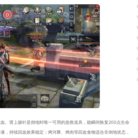
血。肾上腺针是倒地时唯一可用的急救道具，能瞬间恢复200点生命
养液，持续回血效果稳定；烤河豚、烤肉等回血食物适合非倒地状态，