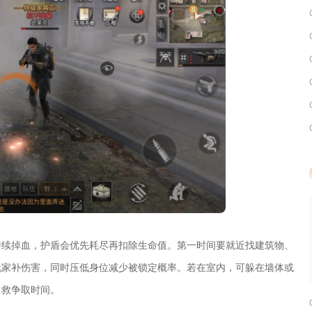
持续掉血，护盾会优先耗尽再扣除生命值。第一时间要就近找建筑物、
玩家补伤害，同时压低身位减少被锁定概率。若在室内，可躲在墙体或
自救争取时间。