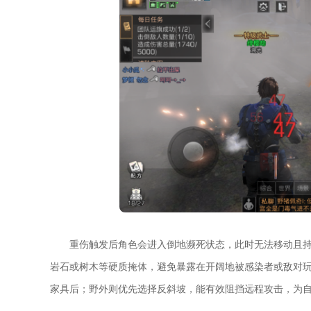
重伤触发后角色会进入倒地濒死状态，此时无法移动且
岩石或树木等硬质掩体，避免暴露在开阔地被感染者或敌对
家具后；野外则优先选择反斜坡，能有效阻挡远程攻击，为