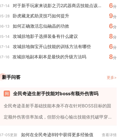
6
对于新手玩家来说影之刃2武器商店技能点该如何选择
07-14
分
9
卧虎藏龙贰助灵技巧如何提升
05-28
分
6
如何正确激活忘仙融晶的功效
06-13
分
8
攻城掠地影子选择装备有什么建议
05-14
分
6
攻城掠地御宝开山技能的训练方法有哪些
07-14
分
8
攻城掠地副本刷本是最快的升级方法吗
07-16
分
新手问答
更多>
全民奇迹生射手技能对boss有额外伤害吗
全民奇迹圣射手基础技能本身不存在针对BOSS目标的固
定额外伤害倍率加成，但部分核心输出技能依托破甲穿
透机制，可以变相实现...
如何在全民奇迹8转中获得更多经验值
07-05更新
查看详情