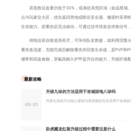
若急救后血量仍低于30%，或身处高危区域（如远星城
点与玩家交火区，优先返回营地或附近安全屋。撤退时采用
生存能力。若重伤后无法移动，可通过信号塔发送求救信号
倒地后若自救道具耗尽，可等待队友救援，或利用涅槃
重伤条流逝，充能完成后解除重伤并回复生命值，是PVP和
绷带和回血食物，穿戴高耐久护甲提升抗伤能力，升级护盾
最新攻略
升级九珍的方法适用于攻城掠地八珍吗
升级九珍的方法核心逻辑与资源规划完全适用于攻城掠地八
05-31
卧虎藏龙红装升级过程中需要注意什么