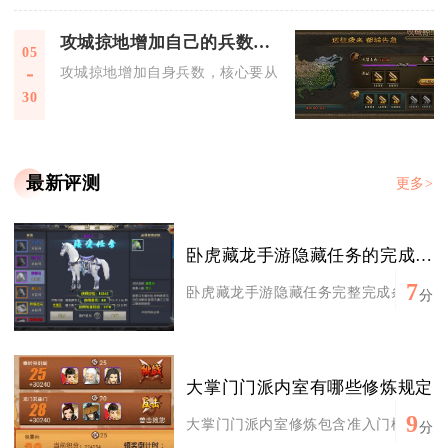
攻城掠地增加自己的兵数的有效办法是什么
05
攻城掠地增加自身兵数，核心要从升级军事建筑、点满相关科技
30
最新评测
更多>
卧虎藏龙手游隐藏任务的完成条件是什么
7
卧虎藏龙手游隐藏任务完整完成条件分为五
分
大掌门门派内室有哪些修炼规定
9
大掌门门派内室修炼包含准入门槛、资源消
分