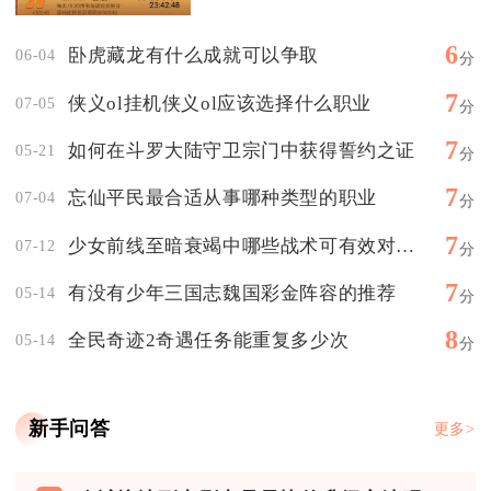
6
卧虎藏龙有什么成就可以争取
06-04
分
7
侠义ol挂机侠义ol应该选择什么职业
07-05
分
7
如何在斗罗大陆守卫宗门中获得誓约之证
05-21
分
7
忘仙平民最合适从事哪种类型的职业
07-04
分
7
少女前线至暗衰竭中哪些战术可有效对抗敌方
07-12
分
7
有没有少年三国志魏国彩金阵容的推荐
05-14
分
8
全民奇迹2奇遇任务能重复多少次
05-14
分
新手问答
更多>