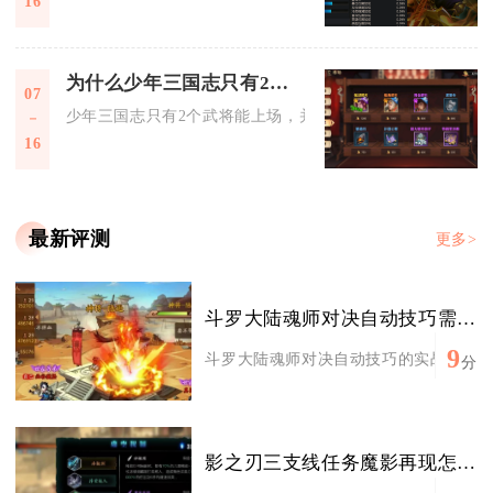
16
为什么少年三国志只有2个武将能上场
07
少年三国志只有2个武将能上场，并非游戏强制限制，而是玩家
16
最新评测
更多>
斗罗大陆魂师对决自动技巧需要进行哪些实战练习
9
斗罗大陆魂师对决自动技巧的实战练习，核
分
影之刃三支线任务魔影再现怎么完成