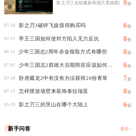
9
影之刃三支线魔影再现只需按固定顺序通关
分
6
影之刃3破碎飞旋值得购买吗
07-24
分
8
帝王三国如何使对方陷入无力反抗
07-15
分
8
少年三国志2周年赤金领取方式有哪些
06-11
分
6
少年三国志2群雄大后期阵容应该如何升级
07-07
分
7
卧虎藏龙2中有没有办法获得20份青草
07-28
分
8
怎样摆放墙壁来装饰泰拉瑞亚
07-15
分
6
影之刃三的哭山在哪个大陆上
05-29
分
新手问答
更多>