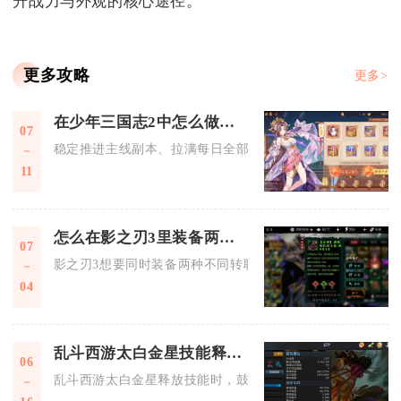
升战力与外观的核心途径。
更多攻略
更多>
在少年三国志2中怎么做到升级至121
07
稳定推进主线副本、拉满每日全部经验产出渠道、精细化管控体
11
怎么在影之刃3里装备两种不同职业的技能
07
影之刃3想要同时装备两种不同转职分支的技能，核心操作是解
04
乱斗西游太白金星技能释放时有什么特效
06
乱斗西游太白金星释放技能时，鼓之舞会伴随金色鼓影与音波特