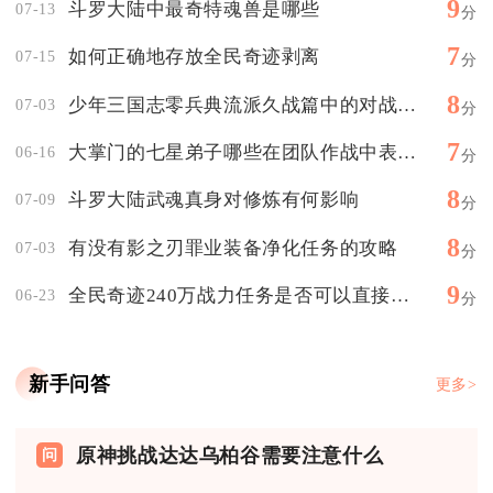
9
斗罗大陆中最奇特魂兽是哪些
07-13
分
7
如何正确地存放全民奇迹剥离
07-15
分
8
少年三国志零兵典流派久战篇中的对战模式是否具备多样性
07-03
分
7
大掌门的七星弟子哪些在团队作战中表现突出
06-16
分
8
斗罗大陆武魂真身对修炼有何影响
07-09
分
8
有没有影之刃罪业装备净化任务的攻略
07-03
分
9
全民奇迹240万战力任务是否可以直接跳过
06-23
分
新手问答
更多>
原神挑战达达乌柏谷需要注意什么