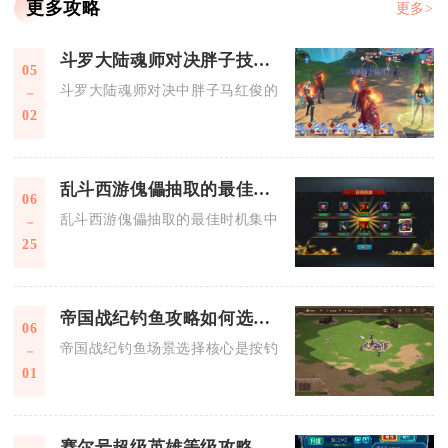
更多攻略
更多>
斗罗大陆魂师对决胖子技能搭配有哪些
05
斗罗大陆魂师对决中胖子马红俊的主流技能搭配分为短图爆发、
02
乱斗西游傀儡抽取的最佳时机是什么
06
乱斗西游傀儡抽取的最佳时机集中在专属傀儡抽取池开启、自身
25
帝国战纪钓鱼攻略如何选择合适的钓鱼场景
06
帝国战纪钓鱼场景选择核心是按钓竿等级、目标鱼种与资源收益
01
赛尔号超级英雄等级攻略有哪些经典方法