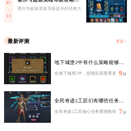
07
赛尔号超级英雄等级提升的经典方法核心是高效利用体力、优先
13
最新评测
更多>
地下城堡2中有什么策略能够帮助我获得更多钻石
9
在地下城堡2中，想稳定获取更多钻石，核
分
全民奇迹2工匠们有哪些任务待完成
7
全民奇迹2工匠核心任务围绕熟练度提升、
分