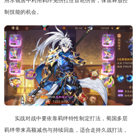
用水镜居中利用羁绊免伤扛住首轮伤害，保留释放控
制技能的机会。
实战对战中要依靠羁绊特性制定打法，蜀国多层
羁绊带来高额减伤与持续回血，适合走持久战打法，