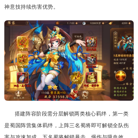
神意技持续伤害优势。
搭建阵容阶段需分层解锁两类核心羁绊，第一类
是蜀国阵营集体羁绊，上阵三名蜀将即可解锁全队伤
害与攻速加成，五名蜀将解锁暴击、爆伤与吸血效