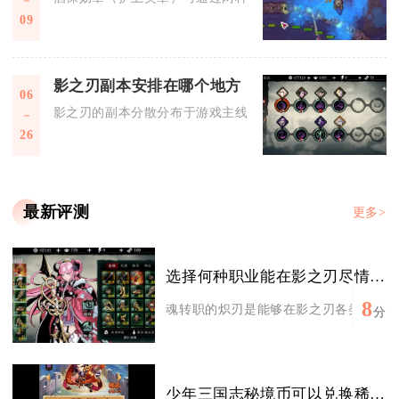
09
影之刃副本安排在哪个地方
06
影之刃的副本分散分布于游戏主线推进解锁的各大场景区域，核
26
最新评测
更多>
选择何种职业能在影之刃尽情发挥
8
魂转职的炽刃是能够在影之刃各类玩法中尽
分
少年三国志秘境币可以兑换稀有道具吗