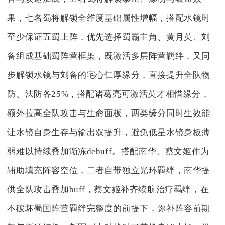
果，七名蜀将解锁全维度基础属性增幅，搭配水镜时
至少保证五蜀上阵，优先选择蜀霸主角、黄月英、刘
备组成基础蜀阵营框架，既激活多层阵营羁绊，又同
步解锁水镜与刘备的宅心仁厚缘分，直接提升全队物
防、法防各25%，搭配诸葛亮可激活英才相惜缘分，
额外拉高全队攻击与生命面板，两类缘分同时生效能
让水镜自身生存与输出双提升，避免低星水镜身板薄
弱难以持续叠加渐冻debuff。搭配南华、蔡文姬作为
辅助填充阵容空位，二者自带独立光环羁绊，南华提
供全队攻击叠加buff，蔡文姬补齐续航治疗羁绊，在
不破坏蜀国阵营羁绊完整度的前提下，弥补阵容前期