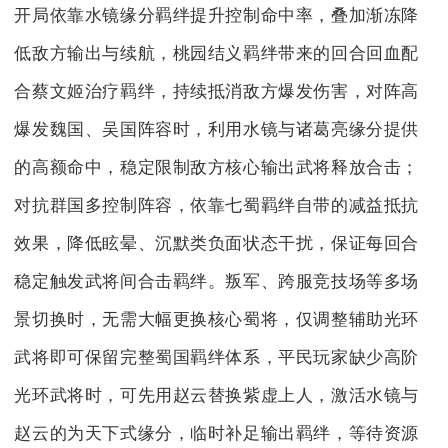
开局依靠水镜缘分羁绊提升控制命中率，叠加渐冻降
低敌方输出与续航，桃园结义羁绊带来的回合回血配
合蔡文姬治疗羁绊，持续抵消敌方爆发伤害，对阵高
爆发魏国、吴国阵容时，利用水镜与诸葛亮缘分提供
的高额命中，稳定限制敌方核心输出武将释放合击；
对抗群国多控制阵容，依靠七蜀羁绊自带的减益抵抗
效果，降低眩晕、沉默类负面状态干扰，保证每回合
稳定触发武将间合击羁绊。叛军、跨服竞技场等多场
景切换时，无需大幅更换核心蜀将，仅调整辅助光环
武将即可保留完整蜀国羁绊体系，平民玩家缺少高阶
光环武将时，可先用赵云替换紫虚上人，激活水镜与
赵云的为天下式缘分，临时补足输出羁绊，等待资源