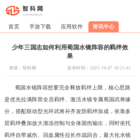
首页
手游下载
应用软件
资讯中心
少年三国志如何利用蜀国水镜阵容的羁绊效
果
来源：
智科网
发布时间：
2025-10-07 10:25:41
蜀国水镜阵容想要完全释放羁绊上限，核心思路
是优先拉满阵营全员羁绊、激活水镜专属蜀国武将缘
分，搭配联动型光环武将补齐攻防羁绊加成，依靠多
层羁绊叠加放大渐冻控制与全体固伤输出，同时依托
羁绊自带减伤、回血属性拉长作战回合，最大化水镜