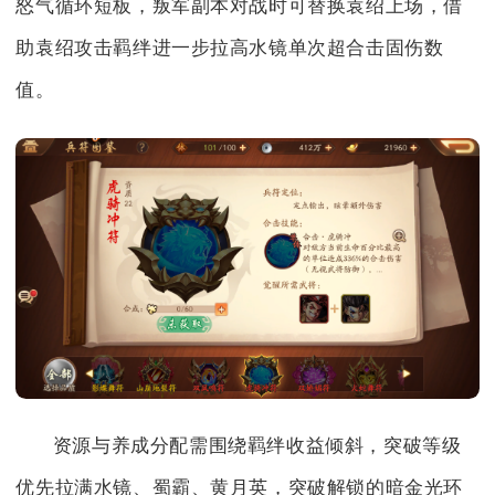
怒气循环短板，叛军副本对战时可替换袁绍上场，借
助袁绍攻击羁绊进一步拉高水镜单次超合击固伤数
值。
资源与养成分配需围绕羁绊收益倾斜，突破等级
优先拉满水镜、蜀霸、黄月英，突破解锁的暗金光环