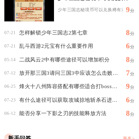
9
少年三国志秘境币可以兑换稀有道具，无上
分
8
怎样解锁少年三国志2第七章
07-21
分
6
乱斗西游2元宝有什么重要作用
07-21
分
8
二战风云2中有哪些途径可以增加积分
05-14
分
7
放开那三国3请问三国3中应该怎么击败马超
07-12
分
9
烽火十八州阵容搭配有哪些适合打boss的组合
06-25
分
6
有什么途径可以获取攻城掠地斩杀石进化卷
07-23
分
8
能否分享一下影之刃的技能释放方法
06-12
分
新手问答
更多>