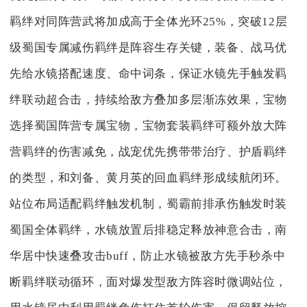
羁绊对同阵营武将加成高于全体光环25%，突破12层
级蜀国专属减伤羁绊是阵容生存关键，装备、战马优
先给水镜搭配速度、命中词条，保证水镜先手触发羁
绊联动超合击，持续给敌方叠加多层渐冻效果，宝物
选择蜀国阵营专属宝物，宝物套装羁绊可额外放大阵
营羁绊的伤害减免，战宠优先携带带治疗、护盾羁绊
的类型，和刘备、黄月英的回血羁绊形成续航闭环。
站位布局适配羁绊触发机制，蜀霸前排承伤触发时装
蜀国全体羁绊，水镜放置后排稳定释放神意合击，南
华居中快速叠攻击buff，防止水镜被敌方先手秒杀中
断羁绊联动循环，面对爆发型敌方阵容时微调站位，