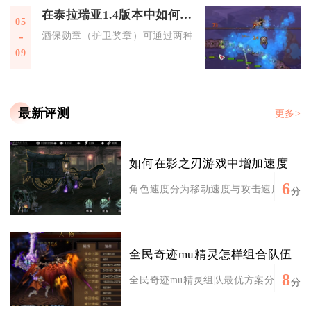
在泰拉瑞亚1.4版本中如何得到酒保勋章
05
酒保勋章（护卫奖章）可通过两种核心途径获取：首次与酒馆老
09
最新评测
更多>
如何在影之刃游戏中增加速度
6
角色速度分为移动速度与攻击速度两类，想
分
全民奇迹mu精灵怎样组合队伍
8
全民奇迹mu精灵组队最优方案分为三套成
分