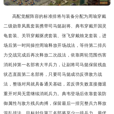
高配觉醒阵容的标准排将与装备分配为周瑜穿戴
二级勋章凤凰套装携带司马懿副将、典韦穿戴开国灵
龟套装、关羽穿戴驱虎套装、张飞穿戴烛龙套装，进
场后第一时间操控周瑜释放开场战法，等待第二排兵
力交战完成后再次释放二次战法，依靠两轮范围伤害
消耗掉第一名部将大半兵力，让副将司马懿保留残血
状态直面第二名部将，只要司马懿成功反弹敌方战
法，整场对局就具备通关基础，若反弹失败直接撤退
重开对局无需继续消耗兵力。典韦登场后依靠套装防
御属性与敌方残兵肉搏，保留最后一排完整兵力释放
混乱战法，目标封住第三名部将至少一排兵力，最优