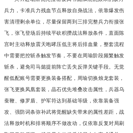
兵力，卡准兵力残血节点释放自身战法，依靠爆发伤
害清理剩余单位，尽量保留两到三排完整兵力衔接张
飞，张飞登场后持续平砍积攒战法释放条件，直面陈
宫时主动释放震天咆哮压低主将后排血量，整套流程
中需要把控斩杀触发节奏，不要在周瑜阶段频繁触发
斩杀，避免司马懿提前阵亡丢失反弹关键手段。无觉
醒低配账号需要更换装备搭配，周瑜切换烛龙套装，
张飞更换凤凰套装，晶石优先堆叠攻击属性，兵器乌
蚕鞭、修罗盾、护军符达到基础等级，依靠装备强
攻、强防词条弥补武将觉醒缺失带来的属性差距，战
法释放时机和排将顺序不做改动，仅依靠反复对局刷