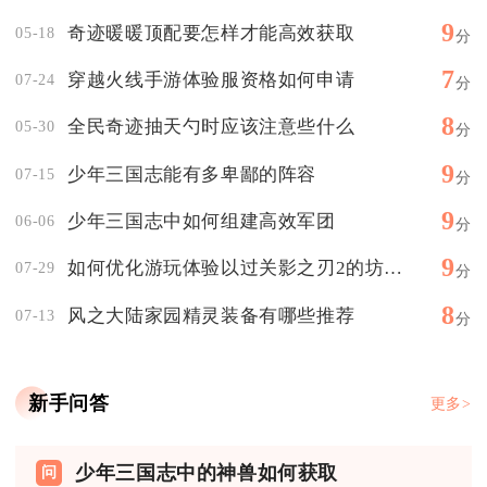
9
奇迹暖暖顶配要怎样才能高效获取
05-18
分
7
穿越火线手游体验服资格如何申请
07-24
分
8
全民奇迹抽天勺时应该注意些什么
05-30
分
9
少年三国志能有多卑鄙的阵容
07-15
分
9
少年三国志中如何组建高效军团
06-06
分
9
如何优化游玩体验以过关影之刃2的坊间真相
07-29
分
8
风之大陆家园精灵装备有哪些推荐
07-13
分
新手问答
更多>
少年三国志中的神兽如何获取