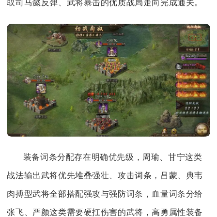
取司马懿反弹、武将暴击的优质战局走向完成通关。
装备词条分配存在明确优先级，周瑜、甘宁这类
战法输出武将优先堆叠强壮、攻击词条，吕蒙、典韦
肉搏型武将全部搭配强攻与强防词条，血量词条分给
张飞、严颜这类需要硬扛伤害的武将，高勇属性装备