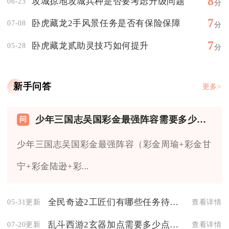
8
攻城掠地攻城兵种是否要考虑升级问题
06-23
分
7
卧虎藏龙2手风景任务是否有保险保障
07-08
分
7
卧虎藏龙贰助灵技巧如何提升
05-28
分
新手问答
更多>
少年三国志吴国彩金最强阵容需要多少资源来培养
少年三国志吴国彩金最强阵容（彩金周瑜+彩金甘
宁+彩金陆逊+彩...
全民奇迹2工匠们有哪些任务待完成
05-31更新
查看详情
乱斗西游2玄器加点需要多少点数合适
07-20更新
查看详情