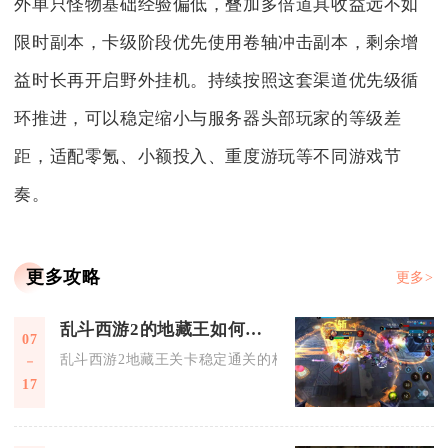
外单只怪物基础经验偏低，叠加多倍道具收益远不如
限时副本，卡级阶段优先使用卷轴冲击副本，剩余增
益时长再开启野外挂机。持续按照这套渠道优先级循
环推进，可以稳定缩小与服务器头部玩家的等级差
距，适配零氪、小额投入、重度游玩等不同游戏节
奏。
更多攻略
更多>
乱斗西游2的地藏王如何通关
07
乱斗西游2地藏王关卡稳定通关的核心是搭配1前排坦度英雄+持
17