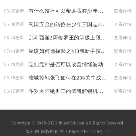
有什么技巧可以帮助我在少年三国志中分配装备
05-02更新
查看详情
蜀国五金的站位在少年三国志2里应该怎么调整
05-30更新
查看详情
乱斗西游2阿修罗王的等级上限是多少
06-24更新
查看详情
应该如何选择影之刃3魂新手技能链搭配加点
07-14更新
查看详情
忘仙元神是否可以改善情绪波动
05-19更新
查看详情
攻城掠地张飞如何在208关中成功过关
06-18更新
查看详情
斗罗大陆绝世二的武魂解锁机制是怎样的
06-15更新
查看详情
Copyright © 2018-2026 zhike000.com All Rights Reserved.
智科网 版权所有
鄂ICP备2023001286号-24