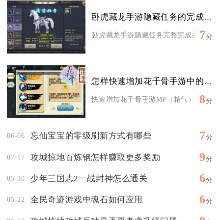
卧虎藏龙手游隐藏任务的完成条件是什么
7
卧虎藏龙手游隐藏任务完整完成条件分为五
分
怎样快速增加花千骨手游中的mp
8
快速增加花千骨手游MP（精气）核心是堆
分
7
忘仙宝宝的零级刷新方式有哪些
06-06
分
9
攻城掠地百炼钢怎样赚取更多奖励
07-17
分
6
少年三国志2一战封神怎么通关
05-30
分
6
全民奇迹游戏中魂石如何应用
05-22
分