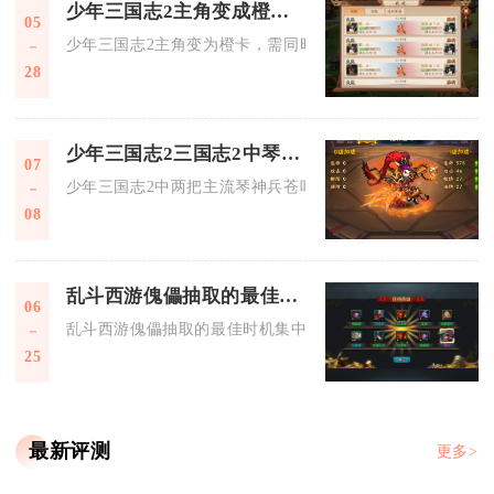
少年三国志2主角变成橙卡需要具备什么条件
05
少年三国志2主角变为橙卡，需同时满足通关主角专属晋升副本
28
少年三国志2三国志2中琴神兵技能如何使用
07
少年三国志2中两把主流琴神兵苍叶绿绮琴与枯桐焦尾琴需根据
08
乱斗西游傀儡抽取的最佳时机是什么
06
乱斗西游傀儡抽取的最佳时机集中在专属傀儡抽取池开启、自身
25
最新评测
更多>