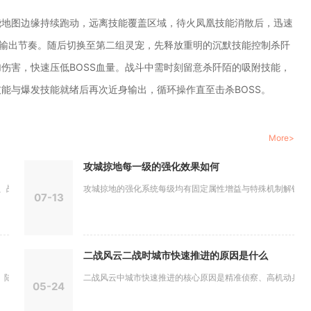
绕地图边缘持续跑动，远离技能覆盖区域，待火凤凰技能消散后，迅速
扰输出节奏。随后切换至第二组灵宠，先释放重明的沉默技能控制杀阡
伤害，快速压低BOSS血量。战斗中需时刻留意杀阡陌的吸附技能，
能与爆发技能就绪后再次近身输出，循环操作直至击杀BOSS。
More>
攻城掠地每一级的强化效果如何
时阵型机...
攻城掠地的强化系统每级均有固定属性增益与特殊机制解锁，整体
07-13
二战风云二战时城市快速推进的原因是什么
逊、周...
二战风云中城市快速推进的核心原因是精准侦察、高机动兵种搭配
05-24