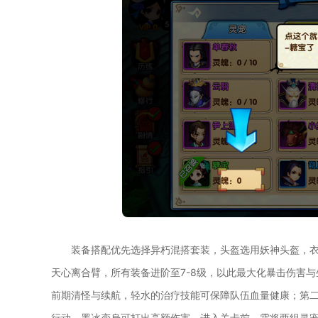
装备搭配优先选择异朽混搭套装，头盔选用妖神头盔，
天心离合臂，所有装备进阶至7-8级，以此最大化暴击伤害
前期清怪与续航，轻水的治疗技能可保障队伍血量健康；第
行动，墨冰变身可打出高额伤害。进入关卡前，需将两组灵宠