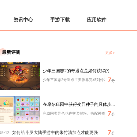
资讯中心
手游下载
应用软件
最新评测
更多>
少年三国志2的奇遇点是如何获得的
7
少年三国志2奇遇点主要依靠完成列传内奇遇任务、日常奇遇
分
在摩尔庄园中获得变异种子的具体步骤
7
完成同类异色花卉交叉授粉、搭配神奇配方培育成熟作物，收
分
7
如何给斗罗大陆手游中的朱竹清加点才能更强
05-12
分