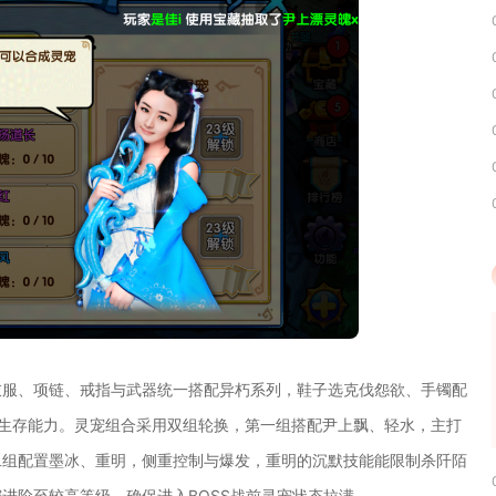
衣服、项链、戒指与武器统一搭配异朽系列，鞋子选克伐怨欲、手镯配
与生存能力。灵宠组合采用双组轮换，第一组搭配尹上飘、轻水，主打
二组配置墨冰、重明，侧重控制与爆发，重明的沉默技能能限制杀阡陌
进阶至较高等级，确保进入BOSS战前灵宠状态拉满。