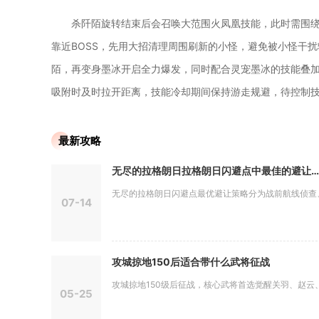
杀阡陌旋转结束后会召唤大范围火凤凰技能，此时需围
靠近BOSS，先用大招清理周围刷新的小怪，避免被小怪干
陌，再变身墨冰开启全力爆发，同时配合灵宠墨冰的技能叠加
吸附时及时拉开距离，技能冷却期间保持游走规避，待控制技
最新攻略
无尽的拉格朗日拉格朗日闪避点中最佳的避让策略是什么
无尽的拉格朗日闪避点最优避让策略分为战前航线侦查、战
07-14
攻城掠地150后适合带什么武将征战
攻城掠地150级后征战，核心武将首选觉醒关羽、赵云、陆
05-25