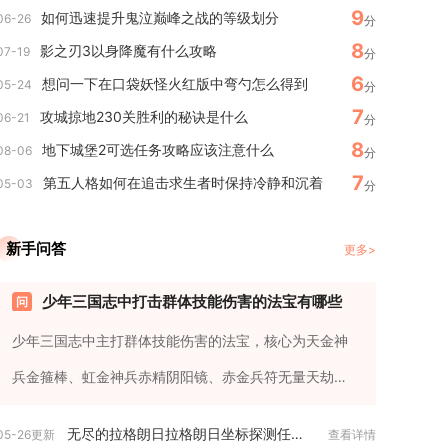
9
如何迅速提升鬼泣巅峰之战的等级划分
06-26
分
8
影之刃3以身降魔有什么攻略
07-19
分
6
想问一下在口袋妖怪火红版中弯勺怎么得到
05-24
分
7
攻城掠地230关胜利的秘诀是什么
06-21
分
8
地下城堡2可选任务攻略应该注意什么
08-06
分
7
第五人格如何在追击求生者时保持冷静和沉着
05-03
分
新手问答
更多>
少年三国志中打击群体技能伤害的法宝有哪些
少年三国志中主打群体技能伤害的法宝，核心为天金神
兵金箍棒、虹金神兵赤精阴阳镜、赤金兵符无量天劫
符、紫金神兵青龙偃月刀与焦...
无尽的拉格朗日拉格朗日坐标探测任务究竟有何意义
05-26更新
查看详情