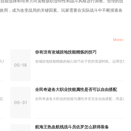
其技能选择和培养方向需根据职业特性和战斗风格进行调整。合理的技
最大效用，成为改变战局的关键因素。玩家需要在实际战斗中不断摸索各
More>
你有没有攻城掠地技能精炼的技巧
、互动与...
攻城掠地技能精炼的核心技巧在于把控资源时机、运用交替精炼节
05-18
全民奇迹各大职业技能属性是否可以自由搭配
自身资源...
全民奇迹各大职业的技能与属性并非完全自由搭配，而是遵循“职
05-31
航海王热血航线战斗员佐罗怎么获得装备