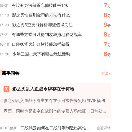
7
有没有办法获得忘仙技能书146
05-21
分
8
影之刃快速刷金币的方法有什么
07-13
分
9
影之刃3空技能解析哪些值得关注
07-31
分
8
有哪些方式可以得到攻城掠地祥龙战车
07-21
分
7
口袋妖怪火红砍树技能怎样获得
06-18
分
6
少年三国志天下有哪些玩法活动
07-20
分
新手问答
更多>
影之刃乱入血战令牌存在于何地
影之刃乱入血战令牌主要存在于日常任务奖励与VIP福利
界面，同时也是密令血战副本的专属入场凭证，日常获
取与副本消耗形成完整...
二战风云如何在二战时期制造出高性能的虎式坦克
08-03更新
查看详情