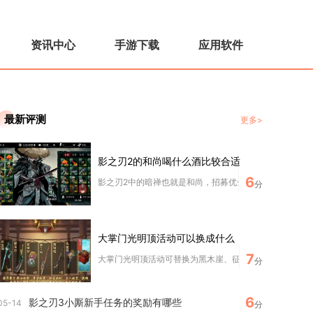
资讯中心
手游下载
应用软件
最新评测
更多>
影之刃2的和尚喝什么酒比较合适
6
影之刃2中的暗禅也就是和尚，招募优先选择百年米酒，实战
分
大掌门光明顶活动可以换成什么
7
大掌门光明顶活动可替换为黑木崖、征讨魔教、玩偶山庄、紫
分
6
影之刃3小厮新手任务的奖励有哪些
05-14
分