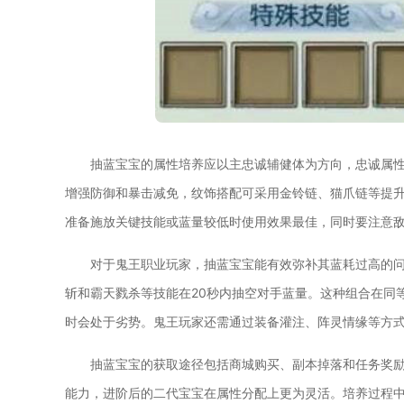
抽蓝宝宝的属性培养应以主忠诚辅健体为方向，忠诚属
增强防御和暴击减免，纹饰搭配可采用金铃链、猫爪链等提
准备施放关键技能或蓝量较低时使用效果最佳，同时要注意
对于鬼王职业玩家，抽蓝宝宝能有效弥补其蓝耗过高的
斩和霸天戮杀等技能在20秒内抽空对手蓝量。这种组合在同
时会处于劣势。鬼王玩家还需通过装备灌注、阵灵情缘等方
抽蓝宝宝的获取途径包括商城购买、副本掉落和任务奖
能力，进阶后的二代宝宝在属性分配上更为灵活。培养过程