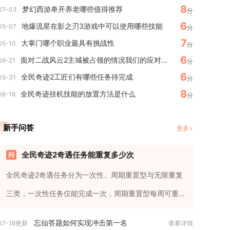
8
梦幻西游单开养老哪些值得推荐
07-03
分
6
地爆流星在影之刃3游戏中可以使用哪些技能
05-07
分
7
大掌门哪个职业最具有挑战性
05-10
分
6
面对二战风云2主城被占领的情况我们的应对方式有哪些
06-21
分
6
全民奇迹2工匠们有哪些任务待完成
05-31
分
8
全民奇迹挂机技能的放置方法是什么
06-16
分
新手问答
更多>
全民奇迹2奇遇任务能重复多少次
全民奇迹2奇遇任务分为一次性、周期重置型与无限重复
三类，一次性任务仅能完成一次，周期重置型每周可重
置一次，无限重复类无次...
忘仙答题如何实现冲击第一名
07-16更新
查看详情