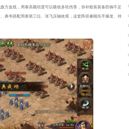
低敌方血线，周泰高额坦度可以吸收多轮伤害，弥补散装装备防御不足
位、典韦搭配周泰第三位、张飞压轴收尾，这套阵容兼顾先手爆发、持
。