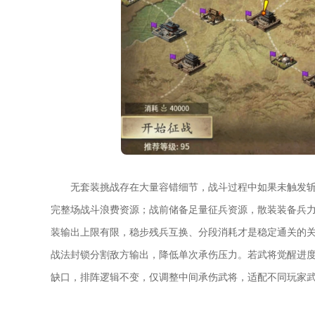
无套装挑战存在大量容错细节，战斗过程中如果未触发
完整场战斗浪费资源；战前储备足量征兵资源，散装装备兵
装输出上限有限，稳步残兵互换、分段消耗才是稳定通关的
战法封锁分割敌方输出，降低单次承伤压力。若武将觉醒进
缺口，排阵逻辑不变，仅调整中间承伤武将，适配不同玩家