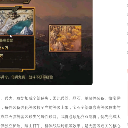
勇、兵力、攻防加成全部缺失，因此兵器、晶石、单散件装备、御宝需
性，每件装备强化等级拉至当前等级上限，宝石全部镶嵌高等级攻击与
依靠晶石弥补套装缺失的属性缺口。武将必须配齐双副将，优先完成太
提供独立护盾、隔山打牛、群体战法封锁等效果，是无套装通关的核心