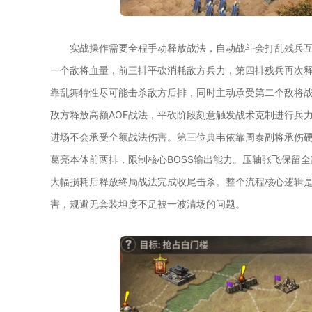
实战操作需要全程手动释放战法，自动战斗会打乱残兵
一个敌将血量，前三排平砍消耗敌方兵力，第四排残兵再次
靠乱舞特性尽可能击杀敌方后排，同时主动承受第二个敌将
敌方释放高额AOE战法，平砍阶段刻意触发战术克制进行兵
进场不会承受全额战法伤害。第三位典韦依靠周泰副将承伤
葛亮本体前两排，限制核心BOSS输出能力。压轴张飞保留
大幅损耗后释放终局战法完成收尾击杀。整个流程核心逻辑
害，规避无套装坦度不足被一波清场的问题。