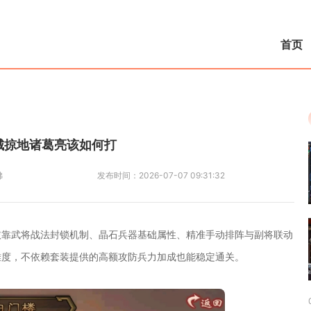
首页
城掠地诸葛亮该如何打
佛
发布时间：
2026-07-07 09:31:32
依靠武将战法封锁机制、晶石兵器基础属性、精准手动排阵与副将联动
难度，不依赖套装提供的高额攻防兵力加成也能稳定通关。