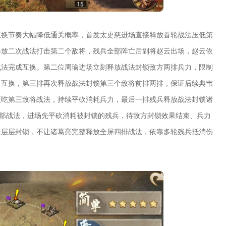
互换节奏大幅降低通关概率，首发太史慈进场直接释放首轮战法压低第
释放二次战法打击第二个敌将，残兵全部阵亡后副将赵云出场，赵云依
战法完成互换。第二位周瑜进场立刻释放战法封锁敌方两排兵力，限制
力互换，第三排再次释放战法封锁第三个敌将前排两排，保证后续典韦
硬吃第三敌将战法，持续平砍消耗兵力，最后一排残兵释放战法封锁诸
全部战法，进场先平砍消耗被封锁的残兵，待敌方封锁效果结束、兵力
是层层封锁，不让诸葛亮完整释放全屏四排战法，依靠多轮残兵抵消伤