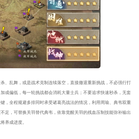
斩杀、乱舞，或是战术克制连续落空，直接撤退重新挑战，不必强行打
力加成偏低，每一轮挑战都会消耗大量士兵；不要追求快速秒杀，无套
关键，全程规避多排同时承受诸葛亮战法的情况，利用周瑜、典韦双重
度不足，可替换关羽替代典韦，依靠觉醒关羽的残血压制技能弥补输出
武将养成进度。