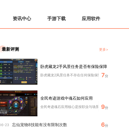
资讯中心
手游下载
应用软件
最新评测
更多>
卧虎藏龙2手风景任务是否有保险保障
7
卧虎藏龙2风景任务不存在任何保险保障相关机制，全程没有
分
全民奇迹游戏中魂石如何应用
9
全民奇迹魂石应用核心是按职业与场景选元素、凑组合、控等
分
6
忘仙宠物8技能有没有限制次数
06-23
分