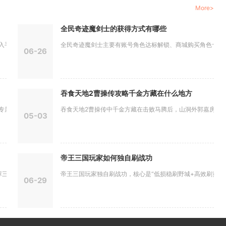
More>
全民奇迹魔剑士的获得方式有哪些
，也能通...
全民奇迹魔剑士主要有账号角色达标解锁、商城购买角色卡解锁、
06-26
吞食天地2曹操传攻略千金方藏在什么地方
属属性...
吞食天地2曹操传中千金方藏在击败马腾后，山洞外郭嘉房屋右侧
05-03
帝王三国玩家如何独自刷战功
套方案：...
帝王三国玩家独自刷战功，核心是“低损稳刷野城+高效刷黄巾+精
06-29