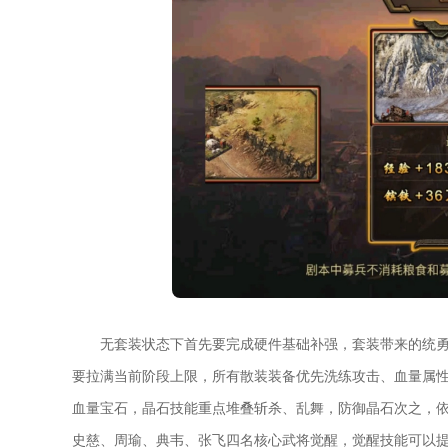
无套装状态下首先要完成硬件基础补强，套装带来的统
要拉满当前阶段上限，所有散装装备优先洗练攻击、血量属
血量宝石，晶石技能重点堆叠斩杀、乱舞，防御晶石次之，
史慈、周瑜、典韦、张飞四名核心武将觉醒，觉醒技能可以