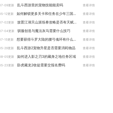
乱斗西游里的宠物技能能卖吗
07-09更新
查看详情
如何解锁更多关卡和任务在少年三国志2中
05-12更新
查看详情
放置江湖天山派练拳攻略是否有天赋才能限制
07-02更新
查看详情
驯服创造与魔法灰马需要什么技巧
07-04更新
查看详情
想要获得斗罗大陆的腰弓魂环有什么方法吗
07-15更新
查看详情
乱斗西游2宠物升星是否需要消耗物品
05-29更新
查看详情
如何进入影之刃3的藏身之地任务区域
08-05更新
查看详情
卧虎藏龙2收徒需要交报名费吗
05-23更新
查看详情