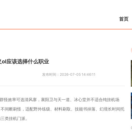
首页
义ol应该选择什么职业
发布时间：
2026-07-05 14:46:11
致群怪效率可选清风寨，襄阳卫与天一道、冰心堂并不适合纯挂机场
、不间断刷怪，适配野外练级、材料刷取、技能书掉落、幻境长时间托
的三类挂机门派。