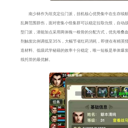
南少林作为坦克定位门派，挂机核心优势集中在生存续
乱舞范围群伤，面对密集小怪集群可以稳定拉取仇恨，自动
型门派，潜能加点采用两体魄一根骨的分配方式，优先堆叠
剂触发比例调低至35%，大幅节省红药消耗，即便在有精英
造材料、低级武学秘籍的效率十分稳定，唯一短板是单体爆
线托管的最优解。