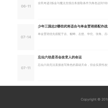
全民奇迹2炼金与魔法支线任务接取条件为角色达到1转80
06-11
少年三国志2哪些武将适合与单金贾诩搭配作战
单金贾诩优先搭配于吉、貂蝉、左慈、华佗、张角、吕布进
07-14
忘仙六劫是否会改变人的命运
忘仙六劫无法直接改写角色的基础天命，但会实质性改变角
07-11
Copyright © 20