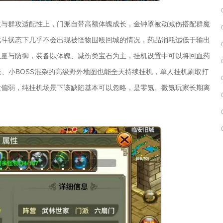
航与群攻适配性上，门派自带高额体魄成长，金钟罩被动减伤搭配群魔
战斗状态下几乎不会出现被怪物围殴回城的情况，药品消耗远低于输出
血量与防御，装备以体魄、减伤类宝石为主，挂机设置中可以将回血药
怪、小BOSS混杂的高级野外地图也能全天持续挂机，单人挂机刷取打
发偏弱，纯挂机场景下该缺陷基本可以忽略，是零氪、微氪玩家长期离