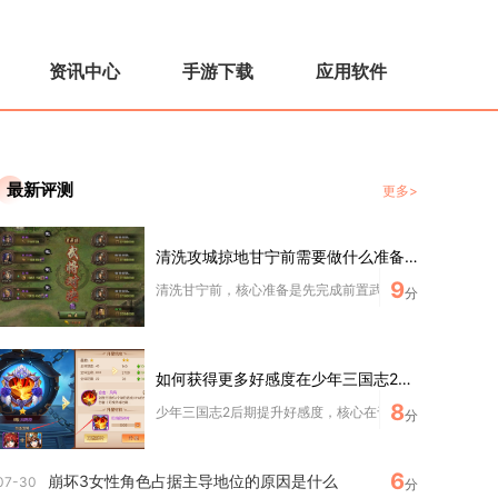
资讯中心
手游下载
应用软件
最新评测
更多>
清洗攻城掠地甘宁前需要做什么准备工作
9
清洗甘宁前，核心准备是先完成前置武将觉醒、甘宁自身养成
分
如何获得更多好感度在少年三国志2后期
8
少年三国志2后期提升好感度，核心在于高效运用每日互动、
分
6
崩坏3女性角色占据主导地位的原因是什么
07-30
分