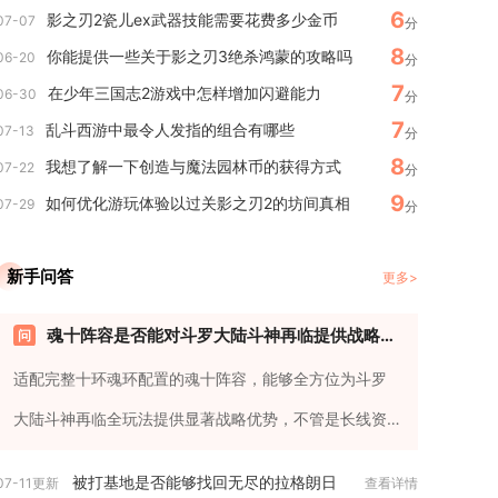
6
影之刃2瓷儿ex武器技能需要花费多少金币
07-07
分
8
你能提供一些关于影之刃3绝杀鸿蒙的攻略吗
06-20
分
7
在少年三国志2游戏中怎样增加闪避能力
06-30
分
7
乱斗西游中最令人发指的组合有哪些
07-13
分
8
我想了解一下创造与魔法园林币的获得方式
07-22
分
9
如何优化游玩体验以过关影之刃2的坊间真相
07-29
分
新手问答
更多>
魂十阵容是否能对斗罗大陆斗神再临提供战略优势
适配完整十环魂环配置的魂十阵容，能够全方位为斗罗
大陆斗神再临全玩法提供显著战略优势，不管是长线资
源积累、副本越级闯关还是...
被打基地是否能够找回无尽的拉格朗日
07-11更新
查看详情