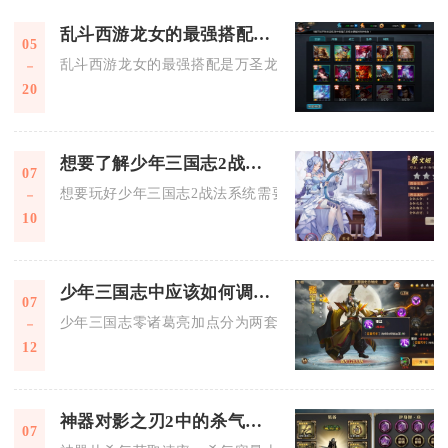
乱斗西游龙女的最强搭配是什么
05
乱斗西游龙女的最强搭配是万圣龙女+九头虫+菩提祖师，这套召
20
想要了解少年三国志2战法该怎么做
07
想要玩好少年三国志2战法系统需要围绕战法获取分级、定向阵
10
少年三国志中应该如何调整零诸葛亮的加点
07
少年三国志零诸葛亮加点分为两套主流方案，控场辅助流优先全
12
神器对影之刃2中的杀气有何影响
07