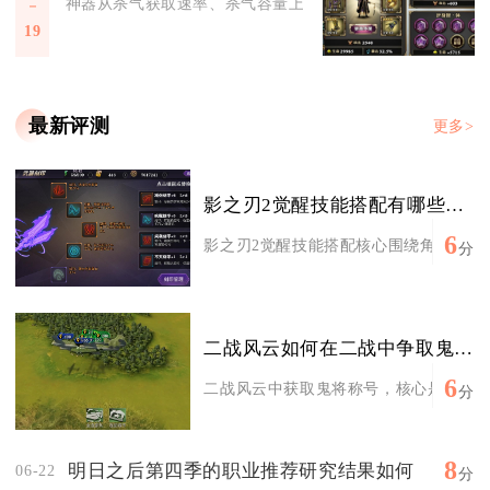
神器从杀气获取速率、杀气容量上限、杀气消耗减免、满杀气增
19
最新评测
更多>
影之刃2觉醒技能搭配有哪些推荐
6
影之刃2觉醒技能搭配核心围绕角色定位构
分
二战风云如何在二战中争取鬼将的称号
6
二战风云中获取鬼将称号，核心是集齐高属
分
8
明日之后第四季的职业推荐研究结果如何
06-22
分