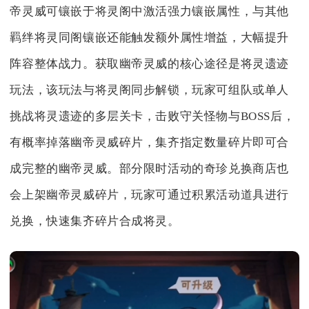
帝灵威可镶嵌于将灵阁中激活强力镶嵌属性，与其他
羁绊将灵同阁镶嵌还能触发额外属性增益，大幅提升
阵容整体战力。获取幽帝灵威的核心途径是将灵遗迹
玩法，该玩法与将灵阁同步解锁，玩家可组队或单人
挑战将灵遗迹的多层关卡，击败守关怪物与BOSS后，
有概率掉落幽帝灵威碎片，集齐指定数量碎片即可合
成完整的幽帝灵威。部分限时活动的奇珍兑换商店也
会上架幽帝灵威碎片，玩家可通过积累活动道具进行
兑换，快速集齐碎片合成将灵。