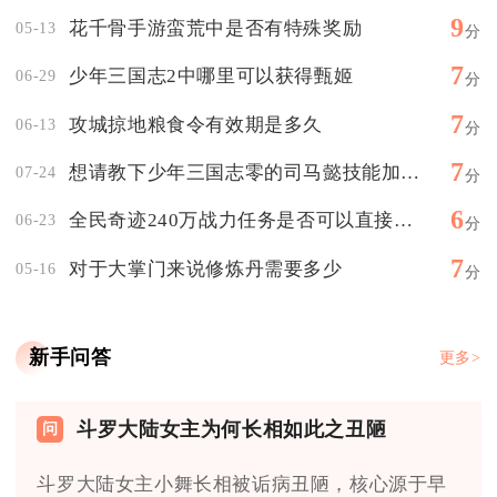
9
花千骨手游蛮荒中是否有特殊奖励
05-13
分
7
少年三国志2中哪里可以获得甄姬
06-29
分
7
攻城掠地粮食令有效期是多久
06-13
分
7
想请教下少年三国志零的司马懿技能加点方案
07-24
分
6
全民奇迹240万战力任务是否可以直接跳过
06-23
分
7
对于大掌门来说修炼丹需要多少
05-16
分
新手问答
更多>
斗罗大陆女主为何长相如此之丑陋
斗罗大陆女主小舞长相被诟病丑陋，核心源于早