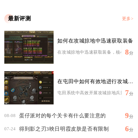
最新评测
更多>
如何在攻城掠地中迅速获取装备
8
在攻城掠地中迅速获取装备，核心是优先刷
分
在屯田中如何有效地进行攻城掠地的兵法训练
7
屯田系统中高效开展攻城掠地兵法训练，核
分
9
蛋仔派对的每个关卡有什么要注意的
08-08
分
6
得到影之刃3映日明霞皮肤是否有限制
07-24
分