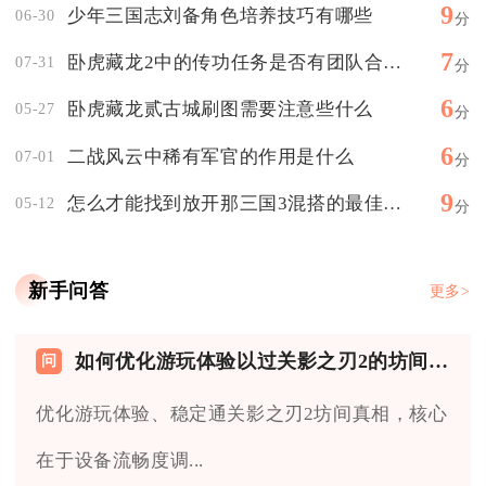
9
少年三国志刘备角色培养技巧有哪些
06-30
分
7
卧虎藏龙2中的传功任务是否有团队合作要求
07-31
分
6
卧虎藏龙贰古城刷图需要注意些什么
05-27
分
6
二战风云中稀有军官的作用是什么
07-01
分
9
怎么才能找到放开那三国3混搭的最佳阵容
05-12
分
新手问答
更多>
如何优化游玩体验以过关影之刃2的坊间真相
优化游玩体验、稳定通关影之刃2坊间真相，核心
在于设备流畅度调...