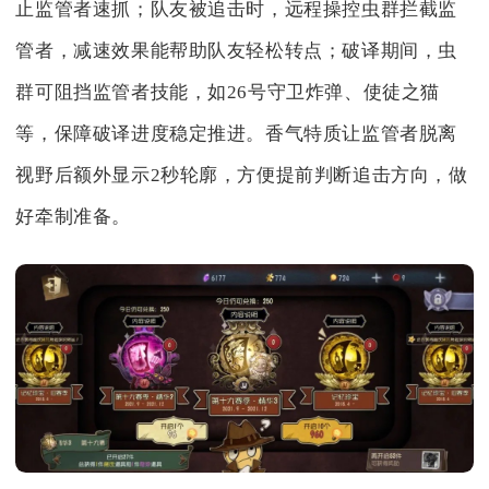
止监管者速抓；队友被追击时，远程操控虫群拦截监
管者，减速效果能帮助队友轻松转点；破译期间，虫
群可阻挡监管者技能，如26号守卫炸弹、使徒之猫
等，保障破译进度稳定推进。香气特质让监管者脱离
视野后额外显示2秒轮廓，方便提前判断追击方向，做
好牵制准备。