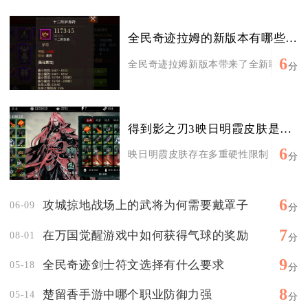
全民奇迹拉姆的新版本有哪些更新内容
6
全民奇迹拉姆新版本带来了全新职业圣导师
分
得到影之刃3映日明霞皮肤是否有限制
6
映日明霞皮肤存在多重硬性限制，并非无门
分
6
攻城掠地战场上的武将为何需要戴罩子
06-09
分
7
在万国觉醒游戏中如何获得气球的奖励
08-01
分
9
全民奇迹剑士符文选择有什么要求
05-18
分
8
楚留香手游中哪个职业防御力强
05-14
分