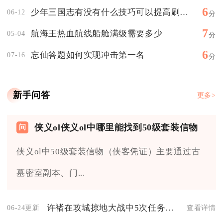
6
少年三国志有没有什么技巧可以提高刷取姜子牙的效率
06-12
分
7
航海王热血航线船舱满级需要多少
05-04
分
6
忘仙答题如何实现冲击第一名
07-16
分
新手问答
更多>
侠义ol侠义ol中哪里能找到50级套装信物
侠义ol中50级套装信物（侠客凭证）主要通过古
墓密室副本、门...
许褚在攻城掠地大战中5次任务是否太过冒险
06-24更新
查看详情