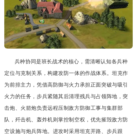
兵种协同是班长战术的核心，需清晰认知各兵种
定位与克制关系，构建攻防一体的作战体系。坦克作
为前排主力，凭借高防御与火力承担正面突破与吸引
火力的任务，步兵紧随其后清理残兵与占领阵地，突
击炮、火箭炮负责远程压制敌方防御工事与集群部
队，歼击机、轰炸机则掌控制空权，优先摧毁敌方防
空设施与炮兵阵地。进攻时采用坦克开路、步兵跟