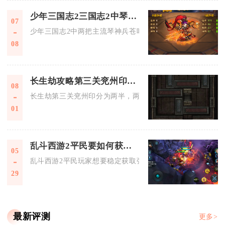
少年三国志2三国志2中琴神兵技能如何使用
07
少年三国志2中两把主流琴神兵苍叶绿绮琴与枯桐焦尾琴需根据
08
长生劫攻略第三关兖州印的下落在哪里
08
长生劫第三关兖州印分为两半，两半道具全部藏在秦始皇陵地图
01
乱斗西游2平民要如何获取强力法宝
05
乱斗西游2平民玩家想要稳定获取强力法宝，核心思路是优先吃
29
最新评测
更多>