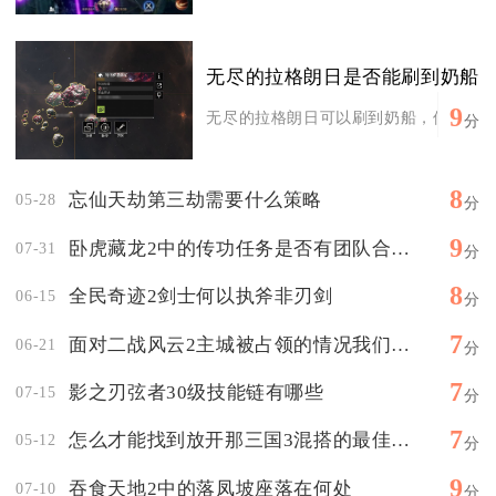
无尽的拉格朗日是否能刷到奶船
9
无尽的拉格朗日可以刷到奶船，但不存在野
分
8
忘仙天劫第三劫需要什么策略
05-28
分
9
卧虎藏龙2中的传功任务是否有团队合作要求
07-31
分
8
全民奇迹2剑士何以执斧非刃剑
06-15
分
7
面对二战风云2主城被占领的情况我们的应对方式有哪些
06-21
分
7
影之刃弦者30级技能链有哪些
07-15
分
7
怎么才能找到放开那三国3混搭的最佳阵容
05-12
分
9
吞食天地2中的落凤坡座落在何处
07-10
分