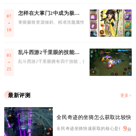
怎样在大掌门2中成为极限小李高手
07
掌握极致资源倾斜、精准洗髓属性、专属阵容羁绊搭配、心法神
10
乱斗西游2千里眼的技能列表是怎样的
05
乱斗西游2千里眼拥有四个技能，分别是天眼所视、一目天涯、
25
最新评测
更多>
全民奇迹的坐骑怎么获取比较快
9
全民奇迹坐骑快速获取的核心是优先清主线
分