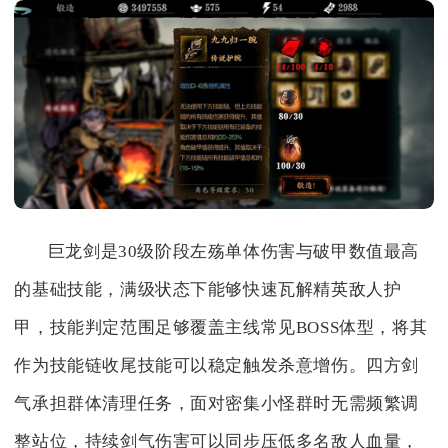
巨龙剑是30级阶段左殇单体伤害与破甲数值最高
的基础技能，满级状态下能够快速瓦解精英敌人护
甲，技能判定范围足够覆盖主线常见BOSS体型，将其
作为技能链收尾技能可以稳定触发杀意增伤。四方剑
气承担群体清理任务，面对密集小怪群时无需频繁调
整站位，持续剑气伤害可以同步压低多名敌人血量，