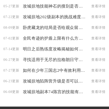
攻城掠地技能神石的搜刮是否容易
05-27更新
查看详情
攻城掠地202级副本的挑战难度有多大
07-22更新
查看详情
卧虎藏龙的结局是否给观众留下深思
08-09更新
查看详情
全民奇迹的护盾上限有什么方式可以增加
07-02更新
查看详情
明日之后熟练度攻略揭秘如何增加冒险经验值的获取
07-14更新
查看详情
寻找适用于无尽的拉格朗日守基地的飞机是怎样的过程
06-27更新
查看详情
如何在少年三国志2中有效利用曹操最强阵容
07-27更新
查看详情
攻城掠地陷阵营升级是否可以忽略
06-23更新
查看详情
攻城掠地副本74陈宫的技能有哪些
06-08更新
查看详情