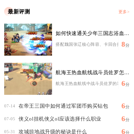
最新评测
更多>
如何快速通关少年三国志浴血逍遥津
8
搭配魏国张辽核心阵容、卡回合控制敌方首
分
航海王热血航线战斗员佐罗怎么获得装备
6
航海王热血航线中战斗员佐罗的装备主要通
分
6
在帝王三国中如何通过军团币购买钻包
07-14
分
6
侠义ol挂机侠义ol应该选择什么职业
07-05
分
6
攻城掠地战升级的秘诀是什么
05-31
分