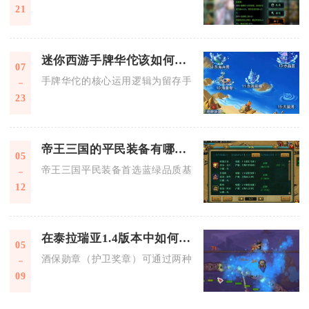
21
迷你西游手牌华佗该如何运用
07
手牌华佗的核心运用逻辑为留存手牌控战意、前排卡位保输出、
23
帝王三国的平民装备有哪些选择
05
帝王三国平民装备首选蓝绿品质基础装、过渡用紫色散装与核心
12
在泰拉瑞亚1.4版本中如何得到酒保勋章
05
酒保勋章（护卫奖章）可通过两种核心途径获取：首次与酒馆老
09