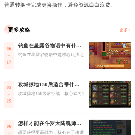
普通转换卡完成更换操作，避免资源白白浪费。
更多攻略
更多>
钓鱼在星露谷物语中有什么用途
06
钓鱼在星露谷物语中是核心玩法之一，兼具稳定赚钱、推进剧情
17
攻城掠地150后适合带什么武将征战
05
攻城掠地150级后征战，核心武将首选觉醒关羽、赵云、陆逊、
25
怎样才能在斗罗大陆魂师对决中获得更高的战力
06
想要获得更高战力，核心在于魂师养成、魂环魂骨搭配、阵容体