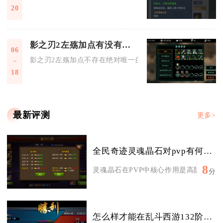
20
影之刃2左殇加点有没有最优解
06
影之刃2左殇加点不存在绝对唯一的最优解，只有适配流派、玩
18
最新评测
更多>
全民奇迹灵魂晶石对pvp有何帮助
8
灵魂晶石在PVP中核心作用是高阶强化保底
分
怎么样才能在乱斗西游132阶取得胜利