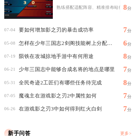
8
熟练搭配适配阵容、精准排布站位、配齐克
分
7
要如何增加影之刃的暴击成功率
07-04
分
6
怎样在少年三国志2剑阁技能树上分配技能点
05-08
分
8
陨铁在攻城掠地手游中有何用途
07-19
分
7
少年三国志中能够合成名将的地点是哪里
06-21
分
8
全民奇迹2工匠们有哪些任务待完成
05-31
分
7
魔魂主在游戏影之刃2中属性如何
07-05
分
7
在游戏影之刃3中如何得到红火白剑
06-26
分
新手问答
更多>