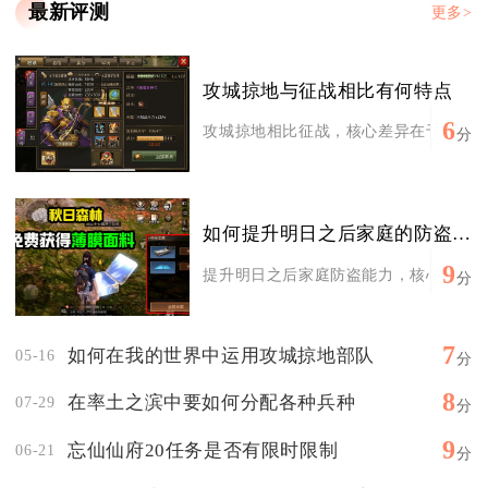
最新评测
更多>
攻城掠地与征战相比有何特点
6
攻城掠地相比征战，核心差异在于强资源链
分
如何提升明日之后家庭的防盗能力
9
提升明日之后家庭防盗能力，核心在于构建
分
7
如何在我的世界中运用攻城掠地部队
05-16
分
8
在率土之滨中要如何分配各种兵种
07-29
分
9
忘仙仙府20任务是否有限时限制
06-21
分