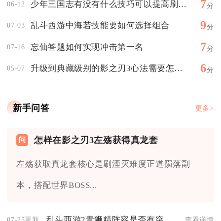
7
少年三国志有没有什么技巧可以提高刷取姜子牙的效率
06-12
分
9
乱斗西游中海若技能要如何选择组合
07-03
分
7
忘仙答题如何实现冲击第一名
07-16
分
6
升级到典藏级别的影之刃3心法需要怎样的条件
05-07
分
新手问答
更多>
怎样在影之刃3左殇获得真龙套
左殇获取真龙套核心是刷湮灭难度正道陨落副
本，搭配世界BOSS...
乱斗西游2青狮精阵容是否有突出的技能
07-25更新
查看详情