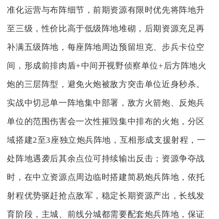
准化运营与布阵细节，前期资源有限时优先将阵地升
至三级，性价比高于低级阵地堆砌，后期资源充足再
补满五级阵地，每座阵地周边预留坦克、步兵卡位空
间，形成前排肉盾+中间开视野侦察单位+后方阵地火
炮的三层阵型，避免火炮被敌方突击单位近身秒杀。
实战中切忌单一阵地集中部署，敌方火箭炮、反炮兵
单位的范围伤害会一次性摧毁集中排布的火炮，分区
域搭建2至3座独立炮兵阵地，互相形成支援射程，一
处阵地遇袭后其余点位可持续输出反击；资源争夺战
时，在中立资源点周边临时搭建简易炮兵阵地，依托
射程优势驱赶抢点敌军，稳定长期资源产出，长线发
育阶段，主城、前线分城都需要配套炮兵阵地，保证