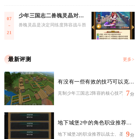
少年三国志二兽魄灵晶对战斗的影响有多大
07
兽魄灵晶是决定同练度阵容战斗胜负的核心养成资源，配齐高阶
21
最新评测
更多>
有没有一些有效的技巧可以克制少年三国志2的阵容
7
克制少年三国志2阵容的核心技巧是抓阵营
分
地下城堡2中的角色职业推荐都有哪些
9
地下城堡2的职业推荐以战士、圣职、法师
分