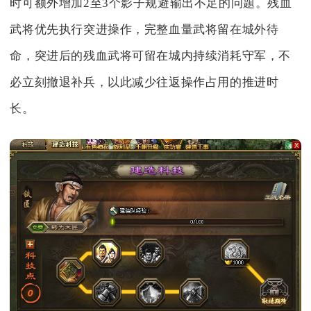
时可额外增加2至3个影子规避输出不足的问题。残血
武将优先执行突进操作，完整血量武将留在城外待
命，突进后的残血武将可留在城内持续消耗守军，不
必立刻撤退补兵，以此减少往返操作占用的推进时
长。