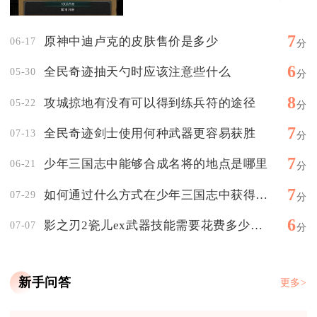
7
原神中迪卢克的皮肤售价是多少
06-17
分
6
全民奇迹抽天勺时应该注意些什么
05-30
分
8
攻城掠地有没有可以得到练兵符的途径
05-22
分
7
全民奇迹剑士使用何种武器更容易获胜
07-13
分
7
少年三国志中能够合成名将的地点是哪里
06-21
分
7
如何通过什么方式在少年三国志中获得霸王手戟
07-29
分
6
影之刃2瓷儿ex武器技能需要花费多少金币
07-07
分
新手问答
更多>