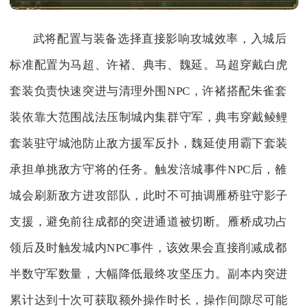
武将配置与装备选择直接影响攻城效率，入城后
标准配置为马超、许褚、典韦、魏延。马超穿戴白虎
套装负责快速突进与清理外围NPC，许褚搭配朱雀套
装依靠大范围战法压制城内集群守军，典韦穿戴鲮鲤
套装驻守城池防止敌方援军反扑，魏延使用霸下套装
承担单挑敌方守将的任务。触发涪城事件NPC后，雒
城会刷新敌方进攻部队，此时不可抽调雁桥驻守影子
支援，避免前往成都的突进通道被切断。雁桥成功占
领后及时触发城内NPC事件，该效果会直接削减成都
半数守军数量，大幅降低最终攻坚压力。副本内突进
累计达到十次可获取额外操作时长，操作间隙尽可能