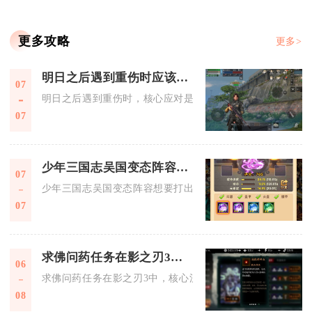
更多攻略
更多>
明日之后遇到重伤时应该怎样应对
07
明日之后遇到重伤时，核心应对是先快速找掩体防二次伤害，再
07
少年三国志吴国变态阵容如何更好地发挥作用
07
少年三国志吴国变态阵容想要打出极致战力，核心是搭建陆逊、
07
求佛问药任务在影之刃3中如何完成
06
求佛问药任务在影之刃3中，核心流程为在诵经僧房找到虚弱青
08