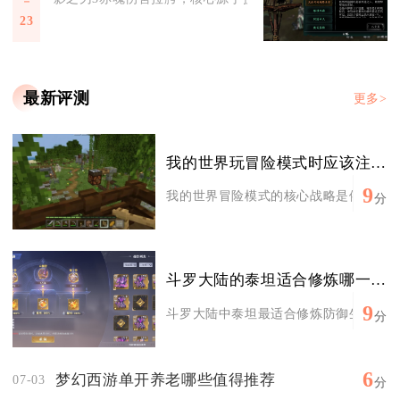
23
最新评测
更多>
我的世界玩冒险模式时应该注意什么战略
9
我的世界冒险模式的核心战略是依托现有建
分
斗罗大陆的泰坦适合修炼哪一类的宗门心法
9
斗罗大陆中泰坦最适合修炼防御生存类宗门
分
6
梦幻西游单开养老哪些值得推荐
07-03
分