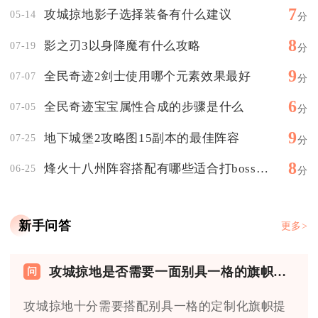
7
攻城掠地影子选择装备有什么建议
05-14
分
8
影之刃3以身降魔有什么攻略
07-19
分
9
全民奇迹2剑士使用哪个元素效果最好
07-07
分
6
全民奇迹宝宝属性合成的步骤是什么
07-05
分
9
地下城堡2攻略图15副本的最佳阵容
07-25
分
8
烽火十八州阵容搭配有哪些适合打boss的组合
06-25
分
新手问答
更多>
攻城掠地是否需要一面别具一格的旗帜来鼓舞士气
攻城掠地十分需要搭配别具一格的定制化旗帜提