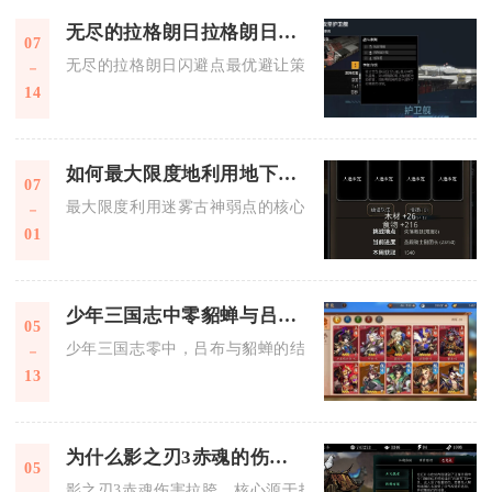
无尽的拉格朗日拉格朗日闪避点中最佳的避让策略是什么
07
无尽的拉格朗日闪避点最优避让策略分为战前航线侦查、战时阵
14
如何最大限度地利用地下城堡2迷雾古神的弱点
07
最大限度利用迷雾古神弱点的核心，是围绕其“高魔法群攻、无
01
少年三国志中零貂蝉与吕布是如何结缘的
05
少年三国志零中，吕布与貂蝉的结缘核心是解锁专属夫妻缘分、
13
为什么影之刃3赤魂的伤害表现如此不尽如人意
05
影之刃3赤魂伤害拉胯，核心源于技能机制缺陷、装备心法适配