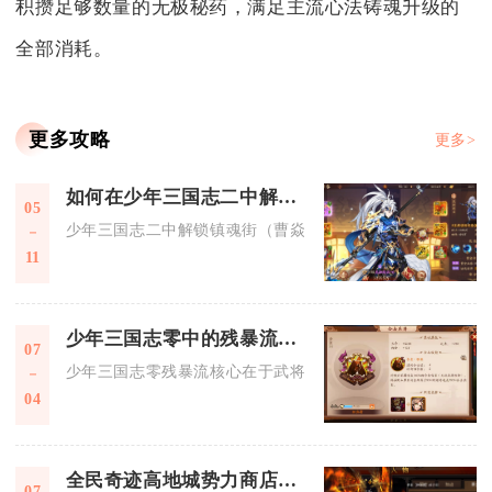
积攒足够数量的无极秘药，满足主流心法铸魂升级的
全部消耗。
更多攻略
更多>
如何在少年三国志二中解锁镇魂街时装
05
少年三国志二中解锁镇魂街（曹焱兵）时装，核心是参与联动专
11
少年三国志零中的残暴流有哪些技巧和策略
07
少年三国志零残暴流核心在于武将羁绊、兵种配比、怒气节奏、
04
全民奇迹高地城势力商店需要什么交通工具
07