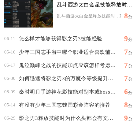
乱斗西游太白金星技能释放时有什么特效
8
乱斗西游太白金星释放技能时，鼓之舞会伴
分
9
怎么样才能够获得影之刃3技能经验
06-11
分
7
少年三国志手游中哪个职业适合喜欢辅助的玩家
05-16
分
7
鬼泣巅峰之战的技能加点应该怎样考虑角色特点
05-17
分
7
如何迅速将影之刃3的万魔令等级提升至满级
06-30
分
6
秦时明月手游神花影技能对副本或boss有何特殊效果
08-09
分
8
有没有少年三国志魏国彩金阵容的推荐
05-14
分
9
影之刃3释放技能时为什么头部会有文字显示
06-29
分