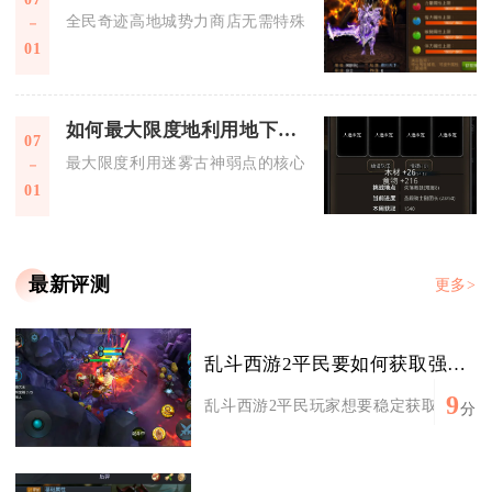
全民奇迹高地城势力商店无需特殊交通工具，角色可通过势力界
01
如何最大限度地利用地下城堡2迷雾古神的弱点
07
最大限度利用迷雾古神弱点的核心，是围绕其“高魔法群攻、无
01
最新评测
更多>
乱斗西游2平民要如何获取强力法宝
9
乱斗西游2平民玩家想要稳定获取强力法宝
分