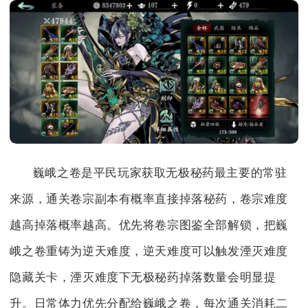
巍峨之卷是平民玩家获取无极秘药最主要的常驻
来源，通关卷宗副本有概率直接掉落秘药，卷宗难度
越高掉落概率越高。优先将卷宗图鉴全部解锁，把巍
峨之卷重铸为逆天难度，逆天难度可以触发湮灭难度
隐藏关卡，湮灭难度下无极秘药掉落数量会明显提
升。日常体力优先分配给巍峨之卷，每次通关消耗二