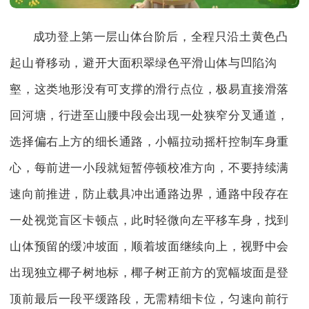
成功登上第一层山体台阶后，全程只沿土黄色凸
起山脊移动，避开大面积翠绿色平滑山体与凹陷沟
壑，这类地形没有可支撑的滑行点位，极易直接滑落
回河塘，行进至山腰中段会出现一处狭窄分叉通道，
选择偏右上方的细长通路，小幅拉动摇杆控制车身重
心，每前进一小段就短暂停顿校准方向，不要持续满
速向前推进，防止载具冲出通路边界，通路中段存在
一处视觉盲区卡顿点，此时轻微向左平移车身，找到
山体预留的缓冲坡面，顺着坡面继续向上，视野中会
出现独立椰子树地标，椰子树正前方的宽幅坡面是登
顶前最后一段平缓路段，无需精细卡位，匀速向前行