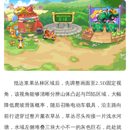
抵达浆果丛林区域后，先调整画面至2.5D固定视
角，该视角能够清晰分辨山体凸起与凹陷区域，大幅
降低爬坡滑落概率，随后召唤电动车载具，沿主路向
前行进穿过整片薰衣草丛，草丛尽头衔接一片浅水河
塘，水域左侧堆叠三块大小不一的灰色巨石，此处就