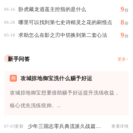
9
卧虎藏龙逍遥主控指的是什么
06-16
分
8
哪里可以找到第七史诗精灵之花的刷怪点
06-28
分
9
求助怎么在影之刃中切换到第二套心法
05-18
分
新手问答
更多>
攻城掠地御宝洗什么赐予好运
攻城掠地御宝想要借助赐予好运提升洗练收益，
核心优先洗练统帅、...
少年三国志零兵典流派久战篇中的对战模式是否具备多样性
07-03更新
查看详情