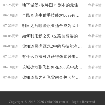
地下城堡2攻略图15副本的最佳阵容
07-25更新
查看详情
全民奇迹生射手技能对boss有额外伤害吗
06-18更新
查看详情
明日之后哪些职业适合成为武士
07-23更新
查看详情
如何利用影之刃3左殇技能连的控制能力打断敌人的技能
08-05更新
查看详情
你知道卧虎藏龙2中的马技能有哪些吗
06-02更新
查看详情
有什么办法可以获得像素射击的属性点吗
07-11更新
查看详情
攻城掠地张飞如何在208关中成功过关
06-18更新
查看详情
你知道影之刃飞雪融金关卡的位置吗
07-04更新
查看详情
Copyright © 2018-2026 zhike000.com All Rights Reserved.