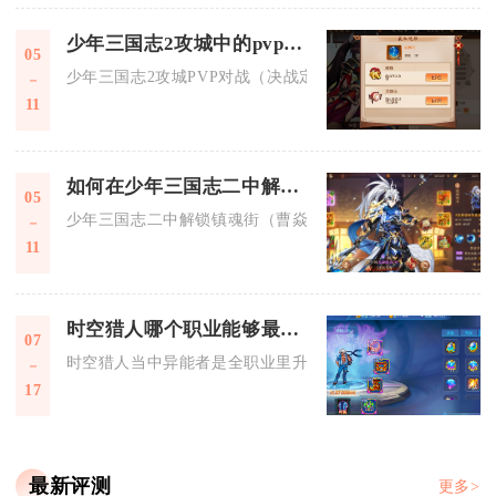
少年三国志2攻城中的pvp对战如何挑战
05
少年三国志2攻城PVP对战（决战定军山）核心是5v5分路对抗.
11
如何在少年三国志二中解锁镇魂街时装
05
少年三国志二中解锁镇魂街（曹焱兵）时装，核心是参与联动专
11
时空猎人哪个职业能够最快速提升等级
07
时空猎人当中异能者是全职业里升级速度最快的角色，大范围的
17
最新评测
更多>