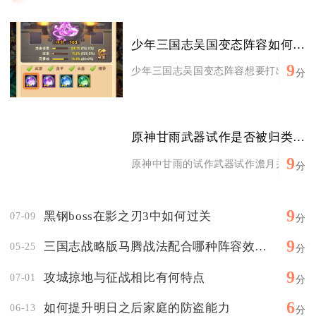
少年三国志吴国变态阵容如何更好地发挥作用
9
少年三国志吴国变态阵容想要打出极致战力
分
原神甘雨武器试作是否被归类为破魔
9
原神中甘雨的试作武器试作澹月并不属于破
分
9
黑钢boss在影之刃3中如何过关
07-09
分
9
三国志战略版马腾战法配合哪种阵容效果更好
05-25
分
9
攻城掠地与征战相比有何特点
07-01
分
6
如何提升明日之后家庭的防盗能力
06-13
分