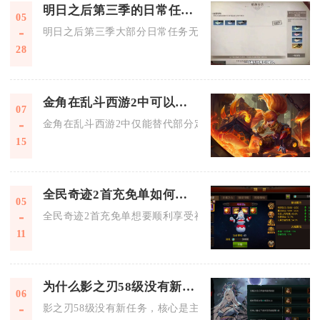
明日之后第三季的日常任务能否通过购买完成
05
明日之后第三季大部分日常任务无法直接购买完成，仅部分资源
28
金角在乱斗西游2中可以替代其他英雄吗
07
金角在乱斗西游2中仅能替代部分定位重合的近战物理突进输出
15
全民奇迹2首充免单如何享受
05
全民奇迹2首充免单想要顺利享受福利，核心是找准官方合规活
11
为什么影之刃58级没有新任务
06
影之刃58级没有新任务，核心是主线剧情进入阶段性收尾，且58