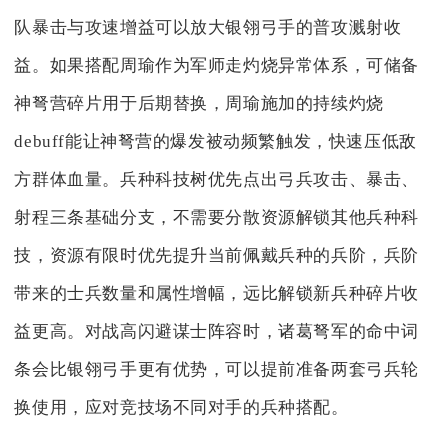
队暴击与攻速增益可以放大银翎弓手的普攻溅射收
益。如果搭配周瑜作为军师走灼烧异常体系，可储备
神弩营碎片用于后期替换，周瑜施加的持续灼烧
debuff能让神弩营的爆发被动频繁触发，快速压低敌
方群体血量。兵种科技树优先点出弓兵攻击、暴击、
射程三条基础分支，不需要分散资源解锁其他兵种科
技，资源有限时优先提升当前佩戴兵种的兵阶，兵阶
带来的士兵数量和属性增幅，远比解锁新兵种碎片收
益更高。对战高闪避谋士阵容时，诸葛弩军的命中词
条会比银翎弓手更有优势，可以提前准备两套弓兵轮
换使用，应对竞技场不同对手的兵种搭配。