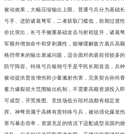
被动效果，大幅压缩输出上限。普通弓兵分为基础长
弓手、进阶诸葛弩军，二者获取门槛低，前期过渡性
价比突出，长弓手侧重基础攻击与射程提升，诸葛弩
军额外增加命中和穿刺属性，能够缓解敌方盾兵高额
格挡带来的输出衰减问题，适合面对肉盾前排较多的
防守阵容。特殊弓兵银翎弓手是平民长期首选，兵种
被动提供普攻增伤和少量溅射伤害，完美契合孙尚香
蓄力爆裂箭大范围输出机制，不需要高额资源投入即
可成型，开荒推图、竞技场低分段对战都有稳定发
挥。神弩营属于高稀有度特殊弓兵，被动强化爆发伤
害与暴击倍率，资源充足的情况下适配成型吴国灼烧