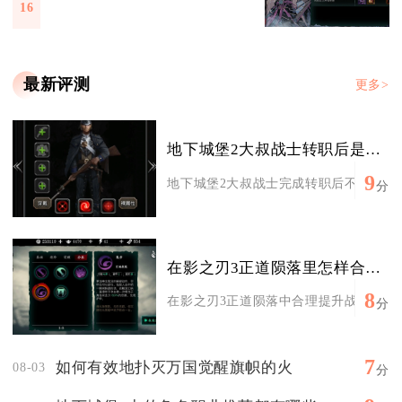
16
最新评测
更多>
地下城堡2大叔战士转职后是否需要重新加点
9
地下城堡2大叔战士完成转职后不需要主动
分
在影之刃3正道陨落里怎样合理地提升战力
8
在影之刃3正道陨落中合理提升战力，核心
分
7
如何有效地扑灭万国觉醒旗帜的火
08-03
分