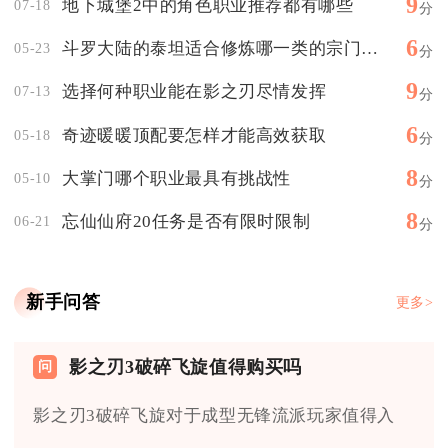
9
地下城堡2中的角色职业推荐都有哪些
07-18
分
6
斗罗大陆的泰坦适合修炼哪一类的宗门心法
05-23
分
9
选择何种职业能在影之刃尽情发挥
07-13
分
6
奇迹暖暖顶配要怎样才能高效获取
05-18
分
8
大掌门哪个职业最具有挑战性
05-10
分
8
忘仙仙府20任务是否有限时限制
06-21
分
新手问答
更多>
影之刃3破碎飞旋值得购买吗
影之刃3破碎飞旋对于成型无锋流派玩家值得入