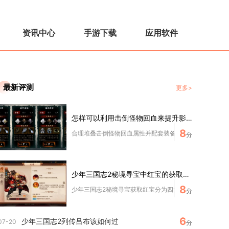
资讯中心
手游下载
应用软件
最新评测
更多>
怎样可以利用击倒怪物回血来提升影之刃3的战力
8
合理堆叠击倒怪物回血属性并配套装备、心法与技能链，能显
分
少年三国志2秘境寻宝中红宝的获取方法有哪些
8
少年三国志2秘境寻宝获取红宝分为四大核心渠道，分别是寻
分
6
少年三国志2列传吕布该如何过
07-20
分