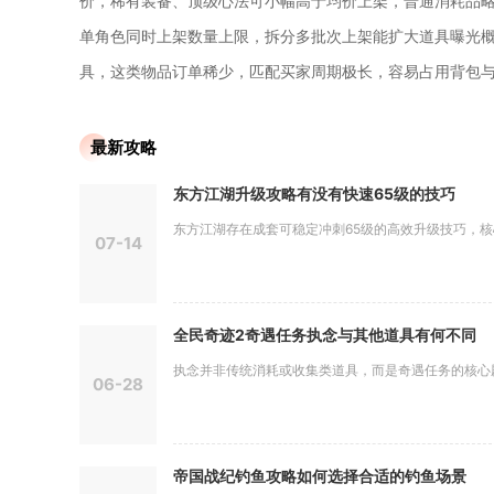
价，稀有装备、顶级心法可小幅高于均价上架，普通消耗品
单角色同时上架数量上限，拆分多批次上架能扩大道具曝光
具，这类物品订单稀少，匹配买家周期极长，容易占用背包
最新攻略
东方江湖升级攻略有没有快速65级的技巧
东方江湖存在成套可稳定冲刺65级的高效升级技巧，核心
07-14
全民奇迹2奇遇任务执念与其他道具有何不同
执念并非传统消耗或收集类道具，而是奇遇任务的核心剧情
06-28
帝国战纪钓鱼攻略如何选择合适的钓鱼场景