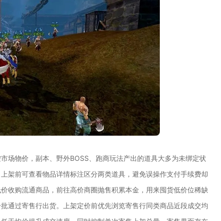
市场物价，副本、野外BOSS、跑商玩法产出的道具大多为未绑定状
，上架前可查看物品详情标注区分两类道具，避免误操作支付手续费却
低价收购流通商品，前往高价商圈抛售积累本金，用来囤货低价位稀缺
分批通过寄售行出货。上架定价前优先浏览寄售行同类商品近段成交均