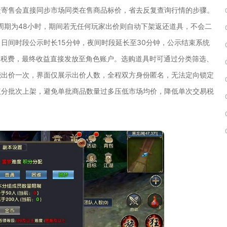
捷寄售会直接同步市场同类在售商品标价，省去反复查询行情的步骤。
周期为48小时，期间若无任何玩家出价则自动下架返还道具，不会二
日间时段公示时长15分钟，夜间时段延长至30分钟，公示结束系统
银税费，最终收益直接发放至角色账户。选购道具时可通过分类筛选、
能出价一次，界面仅展示出价人数，全程双方身份匿名，无法定向锁定
议分批次上架，避免单批商品数量过多压低市场均价，降低单次交易税