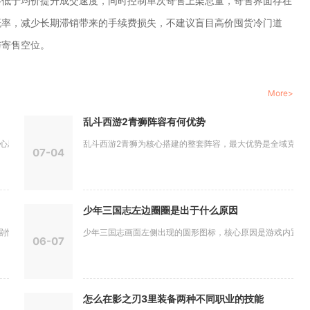
略低于均价提升成交速度，同时控制单次寄售上架总量，寄售界面存在
概率，减少长期滞销带来的手续费损失，不建议盲目高价囤货冷门道
与寄售空位。
More>
乱斗西游2青狮阵容有何优势
思路为优...
乱斗西游2青狮为核心搭建的整套阵容，最大优势是全域克制法系
07-04
少年三国志左边圈圈是出于什么原因
载体与触...
少年三国志画面左侧出现的圆形图标，核心原因是游戏内置战斗调
06-07
怎么在影之刃3里装备两种不同职业的技能