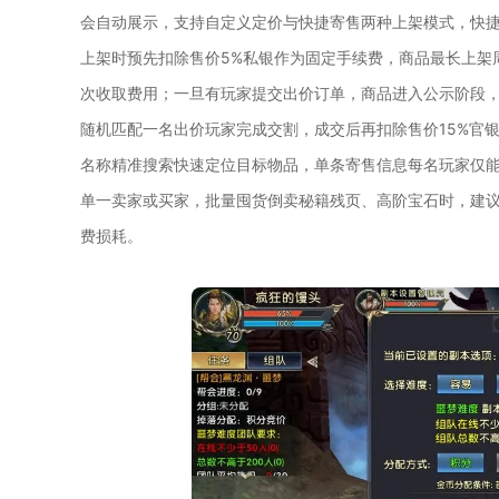
会自动展示，支持自定义定价与快捷寄售两种上架模式，快
上架时预先扣除售价5%私银作为固定手续费，商品最长上架
次收取费用；一旦有玩家提交出价订单，商品进入公示阶段，
随机匹配一名出价玩家完成交割，成交后再扣除售价15%官
名称精准搜索快速定位目标物品，单条寄售信息每名玩家仅
单一卖家或买家，批量囤货倒卖秘籍残页、高阶宝石时，建
费损耗。