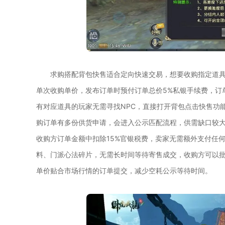
求购搭配背包快售适合定向快速交易，想要收购指定道
单次收购单价，发布订单时预付订单总价5%私银手续费，订
有对应道具的玩家无需寻找NPC，直接打开背包点击快售功
购订单有多份供货申请，会进入公示匹配流程，供需缺口较
收购方订单金额中扣除15%官银税费，卖家无需额外支付任
料、门派心法碎片，无需长时间等待寄售成交，收购方可以
单价贴合市场行情的订单提交，减少空耗公示等待时间。