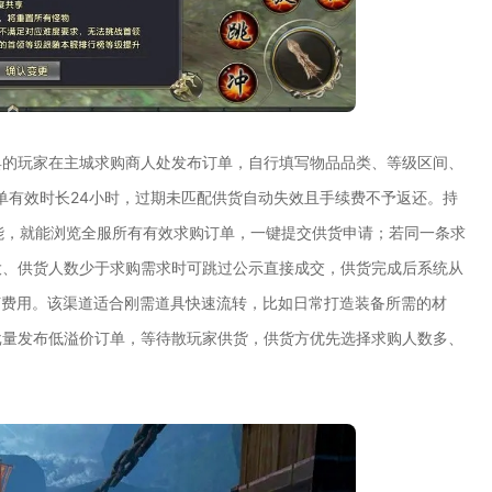
具的玩家在主城求购商人处发布订单，自行填写物品品类、等级区间、
单有效时长24小时，过期未匹配供货自动失效且手续费不予返还。持
能，就能浏览全服所有有效求购订单，一键提交供货申请；若同一条求
大、供货人数少于求购需求时可跳过公示直接成交，供货完成后系统从
何费用。该渠道适合刚需道具快速流转，比如日常打造装备所需的材
批量发布低溢价订单，等待散玩家供货，供货方优先选择求购人数多、