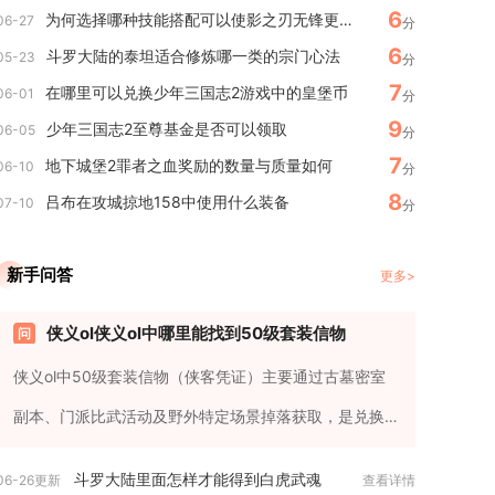
6
为何选择哪种技能搭配可以使影之刃无锋更强大
06-27
分
6
斗罗大陆的泰坦适合修炼哪一类的宗门心法
05-23
分
7
在哪里可以兑换少年三国志2游戏中的皇堡币
06-01
分
9
少年三国志2至尊基金是否可以领取
06-05
分
7
地下城堡2罪者之血奖励的数量与质量如何
06-10
分
8
吕布在攻城掠地158中使用什么装备
07-10
分
新手问答
更多>
侠义ol侠义ol中哪里能找到50级套装信物
侠义ol中50级套装信物（侠客凭证）主要通过古墓密室
副本、门派比武活动及野外特定场景掉落获取，是兑换
蓝色品质50级侠客套...
斗罗大陆里面怎样才能得到白虎武魂
06-26更新
查看详情