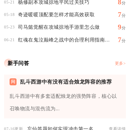
8
杨修副本攻城掠地平民过关技巧
05-21
分
7
奇迹暖暖顶配要怎样才能高效获取
05-18
分
9
司马懿觉醒在攻城掠地手游里怎么做
05-23
分
7
红魂在鬼泣巅峰之战中的合理利用指南是什么
06-21
分
新手问答
更多>
乱斗西游中有没有适合烛龙阵容的推荐
乱斗西游中有多套适配烛龙的强势阵容，核心以
召唤物流与混伤流为...
忘仙答题如何实现冲击第一名
07-16更新
查看详情