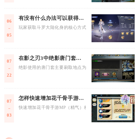
有没有什么办法可以获得斗罗大陆的化身
06
玩家获取斗罗大陆化身的核心方式集中在主线推进、限时活动、
05
在影之刃3中绝影唐门套刷在哪个地方
07
绝影使用的唐门套主要刷取地点为里武林板块下的镜像魔镜·南
22
怎样快速增加花千骨手游中的mp
07
快速增加花千骨手游MP（精气）核心是堆精气上限+拉满蓝珠恢
03