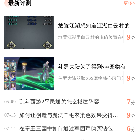
最新评测
更多>
放置江湖想知道江湖白云村的准确位置
9
放置江湖里白云村的准确位置在扬州城外东
分
斗罗大陆为了得到sss宠物有没有什么窍门
9
斗罗大陆获取SSS宠物核心窍门是优先蹲守
分
7
乱斗西游2平民通关怎么搭建阵容
05-09
分
9
如何让创造与魔法羊毛衣染色效果变得美观
07-15
分
6
在帝王三国中如何通过军团币购买钻包
07-14
分