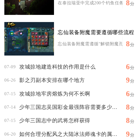
8
在泰拉瑞亚中完成200个钓鱼任务，可稳定
分
忘仙装备附魔需要遵循哪些流程
8
忘仙装备附魔需遵循“解锁附魔孔→准备附
分
6
攻城掠地建造科技的作用是什么
07-09
分
9
影之刃副本安排在哪个地方
06-26
分
6
攻城掠地牢房熔炼为何不长啊
07-15
分
8
少年三国志吴国彩金最强阵容需要多少资源来培养
07-14
分
8
少年三国志中的武将怎样获得
07-15
分
9
如何合理分配风之大陆冰法师魂卡的属性点
06-20
分