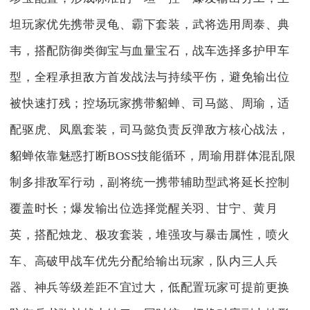
坦玩家优先携带灵龟、霸下套装，武将选用周泰、典
韦，搭配防御类御宝与血量宝石，战车选择多护甲车
型，全程承担敌方首发战法与持续平伤，避免输出位
被快速打残；控场玩家携带貂蝉、司马懿、周瑜，适
配驱虎、凤凰套装，司马懿负责反弹敌方核心战法，
貂蝉依靠魅惑打断BOSS技能循环，周瑜用群体混乱限
制多排敌军行动，副将统一携带辅助型武将延长控制
覆盖时长；爆发输出位选择觉醒关羽、甘宁、黄月
英，搭配烛龙、极攻套装，堆强攻与暴击属性，喷火
车、高破甲战车优先分配给输出玩家，队内三人兵
器、神兵等级差距不宜过大，低配置玩家可提前更换