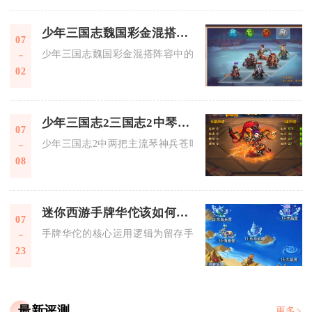
少年三国志魏国彩金混搭阵容中的强力组合有哪些
07
少年三国志魏国彩金混搭阵容中的强力组合主要有曹操+苍狼夏
02
少年三国志2三国志2中琴神兵技能如何使用
07
少年三国志2中两把主流琴神兵苍叶绿绮琴与枯桐焦尾琴需根据
08
迷你西游手牌华佗该如何运用
07
手牌华佗的核心运用逻辑为留存手牌控战意、前排卡位保输出、
23
最新评测
更多>