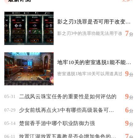
影之刃3洗罪是否可用于改变角色外观
7
影之刃3中的洗罪功能无法用于改变角色外
分
地牢10关的密室逃脱1能不能用道具过关
9
密室逃脱1地牢10关可以用道具过关，且道
分
9
二战风云珠宝任务的重要性是如何评估的
05-31
分
6
少女前线再点火3中有哪些高级装备可以获取
07-29
分
9
楚留香手游中哪个职业防御力强
05-14
分
7
放置江湖放置五毒教是否会增加角色的某些属性
06-11
分