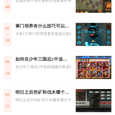
攻城掠地十珍完整制作需要集齐帝王权杖全套九组部件碎片，依
08
掌门培养有什么技巧可以分享给大掌门2玩家
07
大掌门2掌门培养想要实现战力收益最大化，核心思路是集中资
04
如何在少年三国志2中追踪隐藏任务的进度
06
在少年三国志2中追踪隐藏任务进度，核心是依托列传界面、成
16
明日之后挖矿和伐木哪个工作量更大
05
明日之后中挖矿的工作量明显大于伐木，无论是资源分布、采集
27