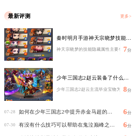
最新评测
更多>
秦时明月手游神天宗晓梦技能的隐藏属性有哪些
7
神天宗晓梦的技能隐藏属性主要包含叠伤增
分
少年三国志2赵云装备了什么宝物
8
少年三国志2赵云主流毕业宝物为白虎四件
分
6
如何在少年三国志2中提升赤金马超的品质
07-28
分
6
有没有什么技巧可以帮助在鬼泣巅峰之战中刷开局卡
07-30
分