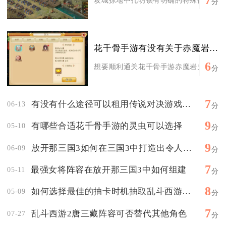
7
攻城掠地中孔明锁有明确的特殊使用要求，
分
花千骨手游有没有关于赤魔岩的攻略分享
6
想要顺利通关花千骨手游赤魔岩关卡并且达
分
7
有没有什么途径可以租用传说对决游戏的账号
06-13
分
9
有哪些合适花千骨手游的灵虫可以选择
05-10
分
9
放开那三国3如何在三国3中打造出令人震惊的魏国阵容
06-09
分
7
最强女将阵容在放开那三国3中如何组建
05-11
分
8
如何选择最佳的抽卡时机抽取乱斗西游的魅影英雄
05-09
分
7
乱斗西游2唐三藏阵容可否替代其他角色
07-27
分