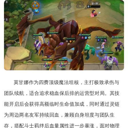
莫甘娜作为四费顶级魔法坦核，主打极致承伤与
团队续航，适合追求稳血保后排的运营型对局。其技
能开启后会获得高额临时生命值加成，同时通过灵链
为周边两名友军持续回血，兼顾自身坦度与团队生
存，搭配斗士羁绊后血量属性进一步暴涨，面对物理