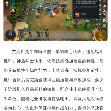
贾克斯是半肉输出型上单的核心代表，适配战斗
机甲、神盾斗士体系，依靠技能叠加攻速的特性，后
期具备单挑全场的能力，上限远高于常规纯坦前排。
机甲合体后贾克斯会获得巨额血量与双攻加成，解决
了近战切入容易暴毙的短板，配合斗士羁绊提升全队
生命值，能稳定叠满攻速持续输出。装备搭配以续航
装为核心，饮血剑保证持续作战能力，泰坦的坚决强