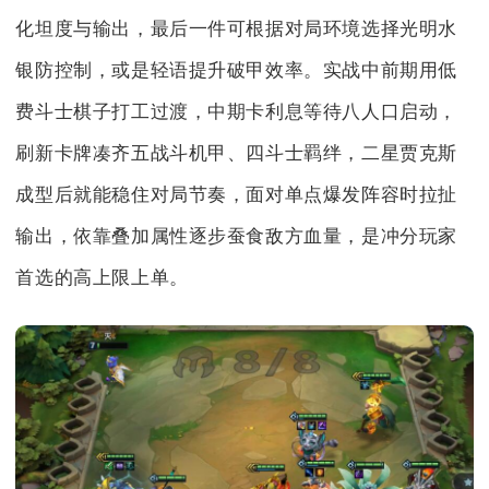
化坦度与输出，最后一件可根据对局环境选择光明水
银防控制，或是轻语提升破甲效率。实战中前期用低
费斗士棋子打工过渡，中期卡利息等待八人口启动，
刷新卡牌凑齐五战斗机甲、四斗士羁绊，二星贾克斯
成型后就能稳住对局节奏，面对单点爆发阵容时拉扯
输出，依靠叠加属性逐步蚕食敌方血量，是冲分玩家
首选的高上限上单。