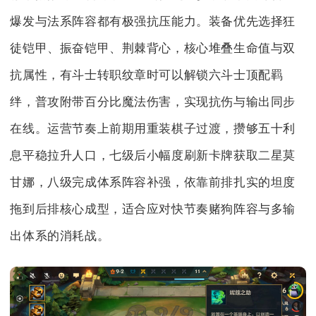
爆发与法系阵容都有极强抗压能力。装备优先选择狂
徒铠甲、振奋铠甲、荆棘背心，核心堆叠生命值与双
抗属性，有斗士转职纹章时可以解锁六斗士顶配羁
绊，普攻附带百分比魔法伤害，实现抗伤与输出同步
在线。运营节奏上前期用重装棋子过渡，攒够五十利
息平稳拉升人口，七级后小幅度刷新卡牌获取二星莫
甘娜，八级完成体系阵容补强，依靠前排扎实的坦度
拖到后排核心成型，适合应对快节奏赌狗阵容与多输
出体系的消耗战。