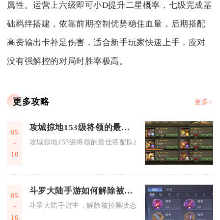
属性。运营上六级即可小D提升二星概率，七级完成基
础羁绊搭建，依靠前期控制优势稳住血量，后期搭配
高费输出卡补足伤害，适合新手玩家快速上手，应对
没有强解控的对局时胜率极高。
更多攻略
更多>
攻城掠地153级将领的最佳搭配队友是谁
05
攻城掠地153级将领的最佳搭配队友是甘宁、陆逊、赵云、周泰
10
斗罗大陆手游如何解除被拉黑的状态
05
斗罗大陆手游中，解除被拉黑状态的核心方法是联系对方手动移
16