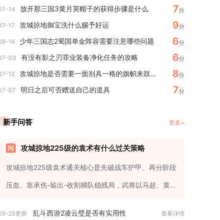
7
放开那三国3黄月英帽子的获得步骤是什么
07-14
分
9
攻城掠地御宝洗什么赐予好运
07-17
分
6
少年三国志2蜀国单金阵容需要注意哪些问题
06-16
分
6
有没有影之刃罪业装备净化任务的攻略
07-03
分
8
攻城掠地是否需要一面别具一格的旗帜来鼓舞士气
07-12
分
7
明日之后可否赠送自己的道具
07-07
分
新手问答
更多>
攻城掠地225级的袁术有什么过关策略
攻城掠地225级袁术通关核心是先破战车护甲、再分阶段
压血、靠承伤-输出-收割梯队稳残局，武将以马超、黄月
英、甄姬、关羽、...
乱斗西游2凌云璧是否有实用性
05-25更新
查看详情