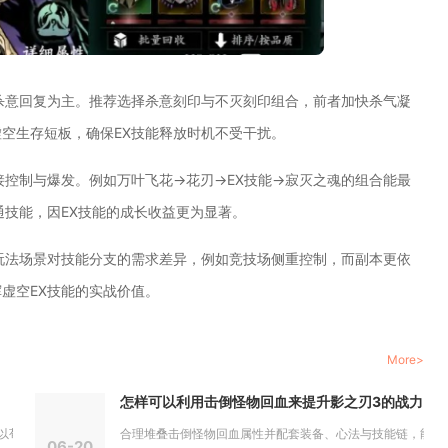
杀意回复为主。推荐选择杀意刻印与不灭刻印组合，前者加快杀气凝
空生存短板，确保EX技能释放时机不受干扰。
接控制与爆发。例如万叶飞花→花刃→EX技能→寂灭之魂的组合能最
通技能，因EX技能的成长收益更为显著。
玩法场景对技能分支的需求差异，例如竞技场侧重控制，而副本更依
虚空EX技能的实战价值。
More>
怎样可以利用击倒怪物回血来提升影之刃3的战力
彧、曹操...
合理堆叠击倒怪物回血属性并配套装备、心法与技能链，能显著提
06-20