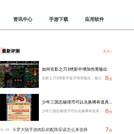
资讯中心
手游下载
应用软件
最新评测
更多>
如何在影之刃3绝影中增加伤害输出
6
在影之刃3绝影中提升伤害输出，核心在于装备、心法、技能
分
少年三国志秘境币可以兑换稀有道具吗
6
少年三国志秘境币可以兑换稀有道具，无上秘境专属商店内陈
分
7
斗罗大陆手游肉队的配阵应该怎么来选择
05-26
分