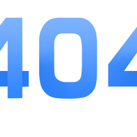
材爱好者体验，兼顾收集乐趣与策略对战。循序渐进
的关卡设计降低入门门槛，丰富的角色选择给玩家充
足的阵容搭配空间。日常资源获取渠道充足，休闲玩
家无需高强度在线也能稳步培养队伍。想要追求竞技
排名，则需要研究角色克制、技能连招，持续优化养
成方向，不管是轻度休闲玩家，还是喜欢研究阵容搭
配的养成爱好者，都能找到适合自己的游玩方式。
更多游戏
更多>
笑笑江湖
查看
类型：手游下载
笑笑江湖依托传统武侠框架打造放置类武侠RPG，玩家从无名江湖...
王者荣耀